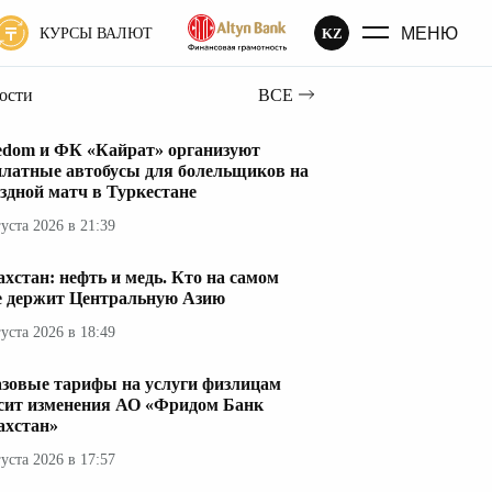
МЕНЮ
KZ
КУРСЫ ВАЛЮТ
вости
ВСЕ
edom и ФК «Кайрат» организуют
платные автобусы для болельщиков на
здной матч в Туркестане
густа 2026 в 21:39
ахстан: нефть и медь. Кто на самом
е держит Центральную Азию
густа 2026 в 18:49
азовые тарифы на услуги физлицам
сит изменения АО «Фридом Банк
ахстан»
густа 2026 в 17:57