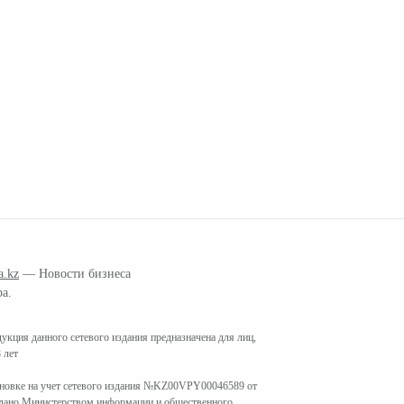
a.kz
— Новости бизнеса
ра.
кция данного сетевого издания предназначена для лиц,
 лет
ановке на учет сетевого издания №KZ00VPY00046589 от
ыдано Министерством информации и общественного