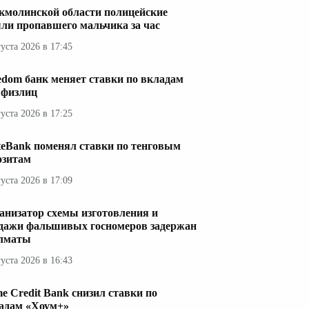
кмолинской области полицейские
ли пропавшего мальчика за час
густа 2026 в 17:45
edom банк меняет ставки по вкладам
 физлиц
густа 2026 в 17:25
teBank поменял ставки по тенговым
озитам
густа 2026 в 17:09
анизатор схемы изготовления и
дажи фальшивых госномеров задержан
лматы
густа 2026 в 16:43
e Credit Bank снизил ставки по
адам «Хоум+»