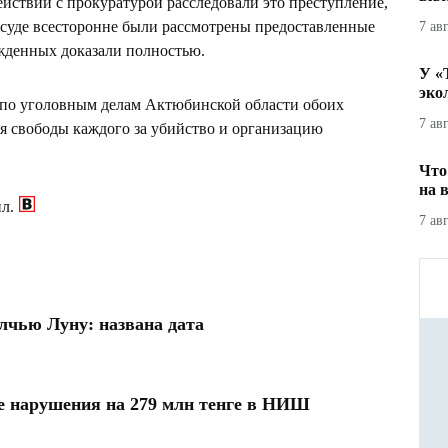
йствии с прокуратурой расследовали это преступление,
В суде всесторонне были рассмотрены предоставленные
7 ав
ужденных доказали полностью.
У «
эко
по уголовным делам Актюбинской области обоих
7 ав
я свободы каждого за убийство и организацию
Что
на 
л.
7 ав
лчью Луну: названа дата
 нарушения на 279 млн тенге в НИШ