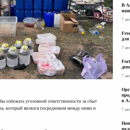
В А
наш
7 ав
Fre
для
7 ав
For
деп
7 ав
Орг
про
в А
бы избежать уголовной ответственности за сбыт
на, который являлся посредником между ними и
7 ав
Hom
вкл