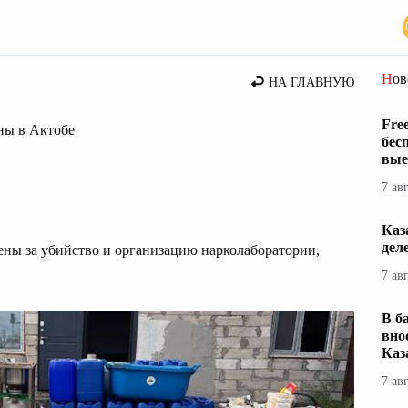
Но
НА ГЛАВНУЮ
Fre
ны в Актобе
бес
вые
7 ав
Каз
дел
ны за убийство и организацию нарколаборатории,
7 ав
В б
вно
Каз
7 ав