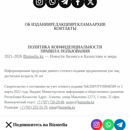
ОБ ИЗДАНИИ
РЕДАКЦИЯ
РЕКЛАМА
АРХИВ
КОНТАКТЫ
ПОЛИТИКА КОНФИДЕНЦИАЛЬНОСТИ
ПРАВИЛА ПОЛЬЗОВАНИЯ
2021-2026
Bizmedia.kz
— Новости бизнеса в Казахстане и мира.
Информационная продукция данного сетевого издания предназначена для лиц,
достигших возраста 18 лет
Свидетельство о постановке на учет сетевого издания №KZ00VPY00046589 от 2
марта 2022 года. Выдано Министерством информации и общественного развития
Республики Казахстан Адрес: Алматы, улица Макатаева 127/3, 1 этаж, 32 офис.
Коммерческий отдел:
+7 (707) 720-20-60
,
sergey@bizmedia.kz
Редакция:
+7 (701) 255-55-70
,
erlen@bizmedia.kz
Подпишитесь на Bizmedia