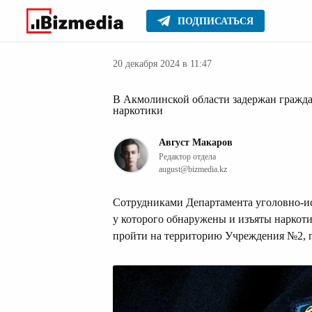
ПОДПИСАТЬСЯ
Новости
Главное
20 декабря 2024 в 11:47
В Акмолинской области задержан граж
наркотики
Август Макаров
Редактор отдела
august@bizmedia.kz
Сотрудниками Департамента уголовно-и
у которого обнаружены и изъяты наркот
пройти на территорию Учреждения №2, 