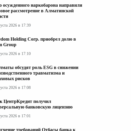
о осужденного наркобарона направили
новое рассмотрение в Алматинской
асти
густа 2026 в 17:39
edom Holding Corp. приобрел долю в
im Group
густа 2026 в 17:10
лматы обсудят роль ESG в снижении
изводственного травматизма и
аховых рисков
густа 2026 в 17:08
к ЦентрКредит получил
версальную банковскую лицензию
густа 2026 в 17:01
гчение требований Отбасы банка к