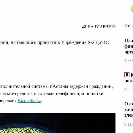
Но
НА ГЛАВНУЮ
Пла
данин, пытавшийся пронести в Учреждение №2 ДУИС
фин
пре
6 ав
К
рож
сполнительной системы г.Астаны задержан гражданин,
6 ав
ические средства и сотовые телефоны при попытке
передает
Bizmedia.kz
.
Отр
жил
эле
6 ав