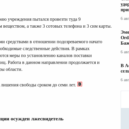
удо
при
6 ав
ию учреждения пытался провезти туда 9
 веществом, а также 3 сотовых телефона и 3 сим карты.
Эмо
Ord
ими средствами в отношении подозреваемого начато
Баж
еобходимые следственные действия. В рамках
6 ав
ются меры по установлению каналов поставки
иц. Работа в данном направлении продолжается и
В А
ры области.
сел
6 ав
 лишения свободы сроком до семи лет.
пции осужден лжесвидетель