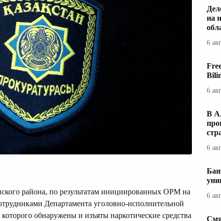
Дел
на 
обл
6 ав
Fre
Bil
6 ав
В А
про
стр
6 ав
Бан
уни
кого района, по результатам инициированных ОРМ на
6 ав
трудниками Департамента уголовно-исполнительной
 которого обнаружены и изъяты наркотические средства
Смя