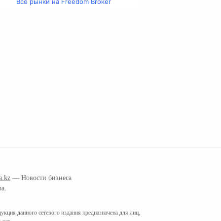
Все рынки на Freedom Broker
a.kz
— Новости бизнеса
ра.
кция данного сетевого издания предназначена для лиц,