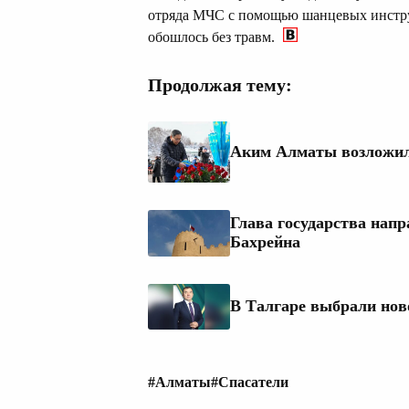
отряда МЧС с помощью шанцевых инстру
обошлось без травм.
Продолжая тему:
Аким Алматы возложил
Глава государства нап
Бахрейна
В Талгаре выбрали нов
#Алматы
#Спасатели