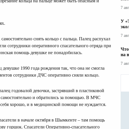
зрезание кольца на пальце может быть опасным и
7 ав
У «
ях.
эко
7 ав
 самостоятельно снять кольцо с пальца. Палец распухал
огли сотрудники оперативного спасательного отряда при
Что
нская помощь девушке не понадобилась.
на 
7 ав
ц девушке 1990 года рождения так, что она не смогла
ентов сотрудники ДЧС оперативно сняли кольцо.
палец годовалой девочки, застрявший в пластиковой
я самостоятельно и обратились за помощью. В МЧС
 себя хорошо, и в медицинской помощи не нуждается.
асатели в начале октября в Шымкенте – там помощь
ову горшок. Спасатели Оперативно-спасательного