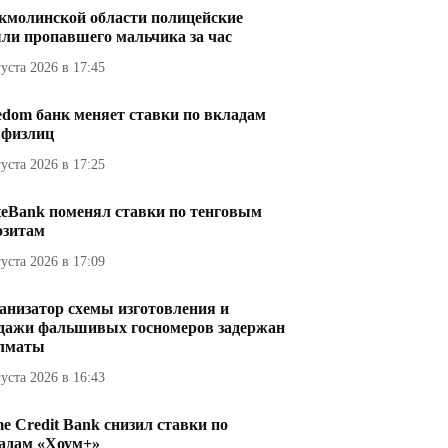
кмолинской области полицейские
ли пропавшего мальчика за час
густа 2026 в 17:45
edom банк меняет ставки по вкладам
 физлиц
густа 2026 в 17:25
teBank поменял ставки по тенговым
озитам
густа 2026 в 17:09
анизатор схемы изготовления и
дажи фальшивых госномеров задержан
лматы
густа 2026 в 16:43
e Credit Bank снизил ставки по
адам «Хоум+»