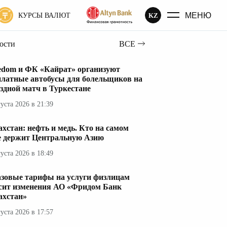
МЕНЮ
KZ
КУРСЫ ВАЛЮТ
вости
ВСЕ
edom и ФК «Кайрат» организуют
платные автобусы для болельщиков на
здной матч в Туркестане
густа 2026 в 21:39
ахстан: нефть и медь. Кто на самом
е держит Центральную Азию
густа 2026 в 18:49
азовые тарифы на услуги физлицам
сит изменения АО «Фридом Банк
ахстан»
густа 2026 в 17:57