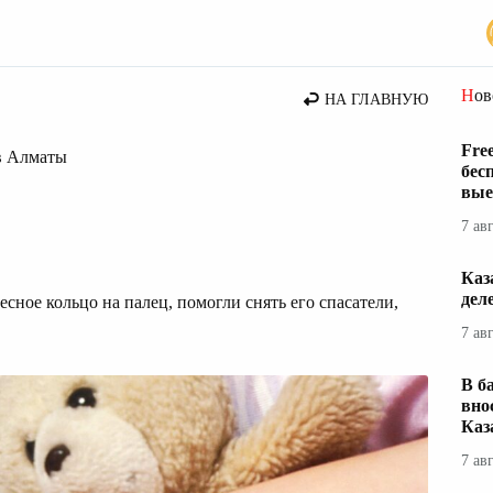
Но
НА ГЛАВНУЮ
Fre
в Алматы
бес
вые
7 ав
Каз
дел
сное кольцо на палец, помогли снять его спасатели,
7 ав
В б
вно
Каз
7 ав