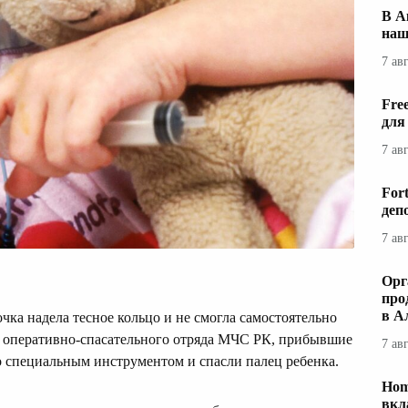
В А
наш
7 ав
Fre
для
7 ав
For
деп
7 ав
Орг
про
в А
чка надела тесное кольцо и не смогла самостоятельно
о оперативно-спасательного отряда МЧС РК, прибывшие
7 ав
о специальным инструментом и спасли палец ребенка.
Hom
вкл