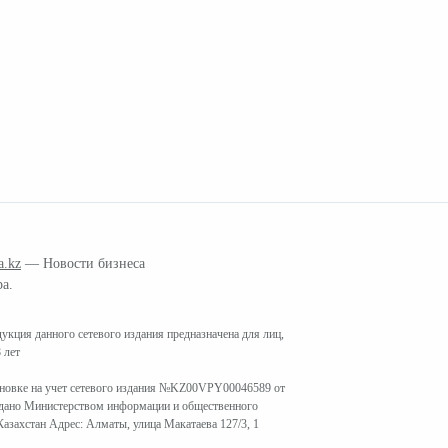
a.kz
— Новости бизнеса
ра.
кция данного сетевого издания предназначена для лиц,
 лет
ановке на учет сетевого издания №KZ00VPY00046589 от
ыдано Министерством информации и общественного
азахстан Адрес: Алматы, улица Макатаева 127/3, 1