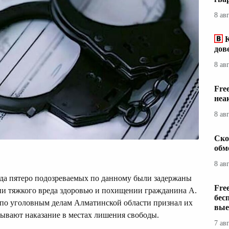
8 ав
дов
8 ав
Fre
неа
8 ав
Ско
обм
8 ав
ода пятеро подозреваемых по данному были задержаны
Fre
 тяжкого вреда здоровью и похищении гражданина А.
бес
о уголовным делам Алматинской области признал их
вые
бывают наказание в местах лишения свободы.
7 ав