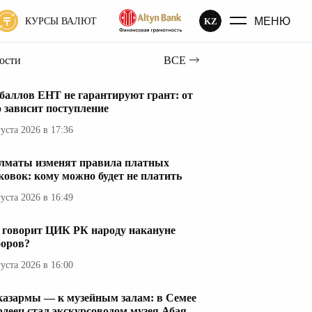
МЕНЮ
KZ
КУРСЫ ВАЛЮТ
вости
ВСЕ
 баллов ЕНТ не гарантируют грант: от
о зависит поступление
густа 2026 в 17:36
лматы изменят правила платных
ковок: кому можно будет не платить
густа 2026 в 16:49
 говорит ЦИК РК народу накануне
оров?
густа 2026 в 16:00
казармы — к музейным залам: в Семее
рдеец стал экскурсоводом музея Абая