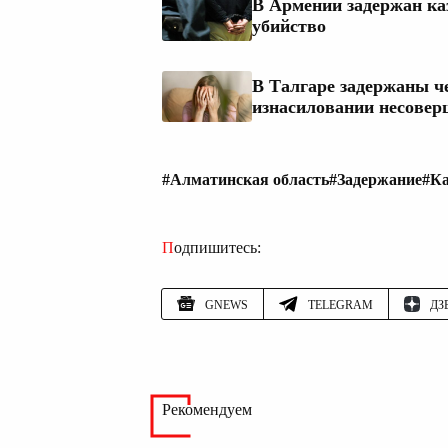
В Армении задержан ка
убийство
В Талгаре задержаны че
изнасиловании несовер
#Алматинская область
#Задержание
#Ка
Подпишитесь:
GNEWS
TELEGRAM
ДЗ
Рекомендуем