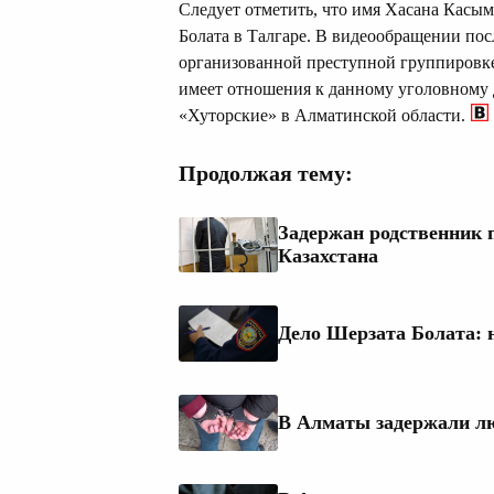
Следует отметить, что имя Хасана Касым
Болата в Талгаре. В видеообращении пос
организованной преступной группировке
имеет отношения к данному уголовному 
«Хуторские» в Алматинской области.
Продолжая тему:
Задержан родственник п
Казахстана
Дело Шерзата Болата: н
В Алматы задержали лю