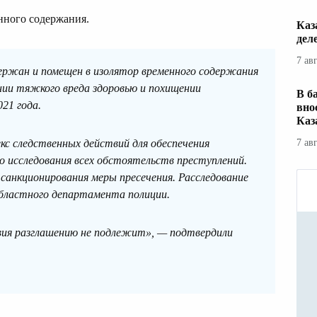
нного содержания.
Каз
дел
7 ав
держан и помещен в изолятор временного содержания
нии тяжкого вреда здоровью и похищении
В б
21 года.
вно
Каз
кс следственных действий для обеспечения
7 ав
го исследования всех обстоятельств преступлений.
 санкционирования меры пресечения. Расследование
областного департамента полиции.
вия разглашению не подлежит», — подтвердили