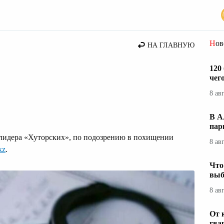
стана
Но
НА ГЛАВНУЮ
120
чег
8 ав
В А
пар
лидера «Хуторских», по подозрению в похищении
8 ав
kz
.
Что
выб
8 ав
От 
гва