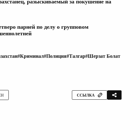
захстанец, разыскиваемый за покушение на
тверо парней по делу о групповом
шеннолетней
захстан
#Криминал
#Полиция
#Талгар
#Шерзат Болат
ЕН
ССЫЛКА