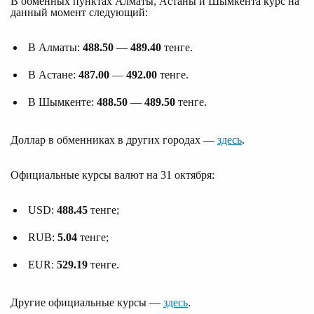
В обменных пунктах Алматы, Астаны и Шымкента курс на
данный момент следующий:
В Алматы:
488.50
—
489.40
тенге.
В Астане:
487.00
—
492.00
тенге.
В Шымкенте:
488.50
—
489.50
тенге.
Доллар в обменниках в других городах —
здесь
.
Официальные курсы валют на 31 октября:
USD:
488.45
тенге;
RUB:
5.04
тенге;
EUR:
529.19
тенге.
Другие официальные курсы —
здесь
.