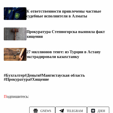
К ответственности привлечены частные
судебные исполнители в Алматы
Прокуратура Степногорска выявила факт
хищения
27 миллионов тенге: из Турции в Астану
экстрадировали казахстанку
#Бухгалтер
#Деньги
#Мангистауская область
#Прокуратура
#Хищение
Подпишитесь:
GNEWS
TELEGRAM
ДЗЕН