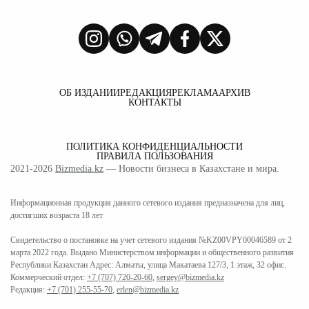
ОБ ИЗДАНИИ
РЕДАКЦИЯ
РЕКЛАМА
АРХИВ
КОНТАКТЫ
ПОЛИТИКА КОНФИДЕНЦИАЛЬНОСТИ
ПРАВИЛА ПОЛЬЗОВАНИЯ
2021-2026
Bizmedia.kz
— Новости бизнеса в Казахстане и мира.
Информационная продукция данного сетевого издания предназначена для лиц,
достигших возраста 18 лет
Свидетельство о постановке на учет сетевого издания №KZ00VPY00046589 от 2
марта 2022 года. Выдано Министерством информации и общественного развития
Республики Казахстан Адрес: Алматы, улица Макатаева 127/3, 1 этаж, 32 офис.
Коммерческий отдел:
+7 (707) 720-20-60
,
sergey@bizmedia.kz
Редакция:
+7 (701) 255-55-70
,
erlen@bizmedia.kz