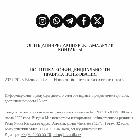
ОБ ИЗДАНИИ
РЕДАКЦИЯ
РЕКЛАМА
АРХИВ
КОНТАКТЫ
ПОЛИТИКА КОНФИДЕНЦИАЛЬНОСТИ
ПРАВИЛА ПОЛЬЗОВАНИЯ
2021-2026
Bizmedia.kz
— Новости бизнеса в Казахстане и мира.
Информационная продукция данного сетевого издания предназначена для лиц,
достигших возраста 18 лет
Свидетельство о постановке на учет сетевого издания №KZ00VPY00046589 от 2
марта 2022 года. Выдано Министерством информации и общественного развития
Республики Казахстан Адрес: Алматы, улица Макатаева 127/3, 1 этаж, 32 офис.
Коммерческий отдел:
+7 (707) 720-20-60
,
sergey@bizmedia.kz
Редакция:
+7 (701) 255-55-70
,
erlen@bizmedia.kz