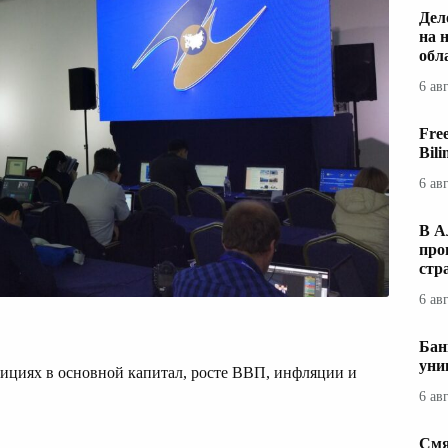
Дел
на 
обл
6 ав
Fre
Bil
6 ав
В А
про
стр
6 ав
Бан
уни
тициях в основной капитал, росте ВВП, инфляции и
6 ав
Смя