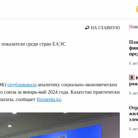
стана
Но
НА ГЛАВНУЮ
Пла
е показатели среди стран ЕАЭС
фин
пре
6 ав
К
рож
ЕЭК)
опубликовала
аналитику социально-экономических
о союза за январь-май 2024 года. Казахстан практически
6 ав
ультаты, сообщает
Bizmedia.kz
.
Отр
жил
эле
6 ав