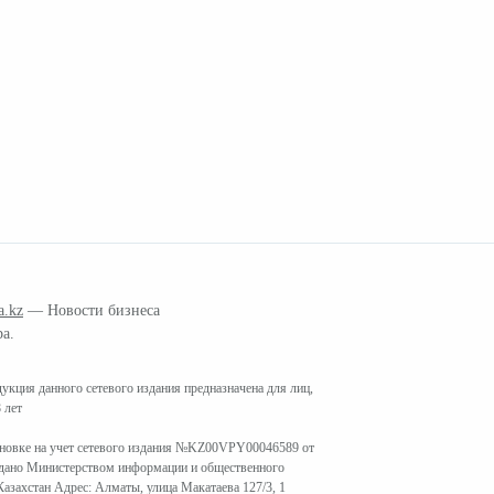
a.kz
— Новости бизнеса
ра.
кция данного сетевого издания предназначена для лиц,
 лет
ановке на учет сетевого издания №KZ00VPY00046589 от
ыдано Министерством информации и общественного
азахстан Адрес: Алматы, улица Макатаева 127/3, 1