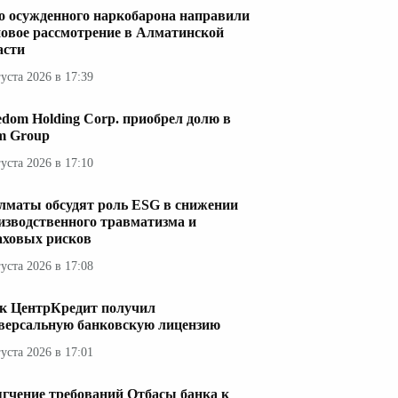
о осужденного наркобарона направили
новое рассмотрение в Алматинской
асти
густа 2026 в 17:39
edom Holding Corp. приобрел долю в
im Group
густа 2026 в 17:10
лматы обсудят роль ESG в снижении
изводственного травматизма и
аховых рисков
густа 2026 в 17:08
к ЦентрКредит получил
версальную банковскую лицензию
густа 2026 в 17:01
гчение требований Отбасы банка к