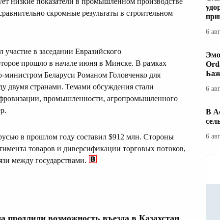
ует низкие показатели в промышленном производстве
удо
 сравнительно скромные результаты в строительном
при
6 ав
 участие в заседании Евразийского
Эмо
торое прошло в начале июня в Минске. В рамках
Ord
Баж
ер-министром Беларуси Романом Головченко для
у двумя странами. Темами обсуждения стали
6 ав
цифровизации, промышленности, агропромышленного
р.
В А
сел
русью в прошлом году составил $912 млн. Стороны
6 ав
тимента товаров и диверсификации торговых потоков,
язи между государствами.
 продлили возможность въезда в Казахстан