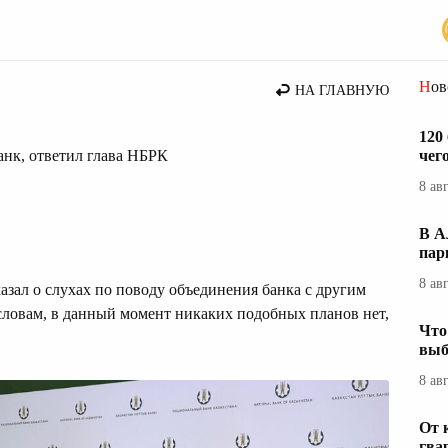
вости Казахстана
Но
НА ГЛАВНУЮ
120
нк, ответил глава НБРК
чег
8 ав
В А
пар
8 ав
зал о слухах по поводу объединения банка с другим
ловам, в данный момент никаких подобных планов нет,
Что
выб
8 ав
От 
гва