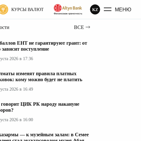
МЕНЮ
KZ
КУРСЫ ВАЛЮТ
вости
ВСЕ
 баллов ЕНТ не гарантируют грант: от
о зависит поступление
густа 2026 в 17:36
лматы изменят правила платных
ковок: кому можно будет не платить
густа 2026 в 16:49
 говорит ЦИК РК народу накануне
оров?
густа 2026 в 16:00
казармы — к музейным залам: в Семее
рдеец стал экскурсоводом музея Абая