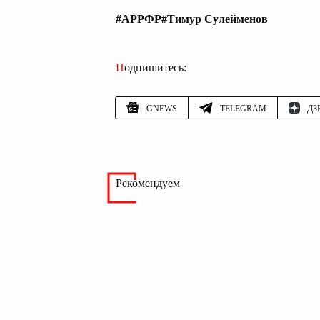
#АРРФР
#Тимур Сулейменов
Подпишитесь:
GNEWS
TELEGRAM
ДЗ
Рекомендуем