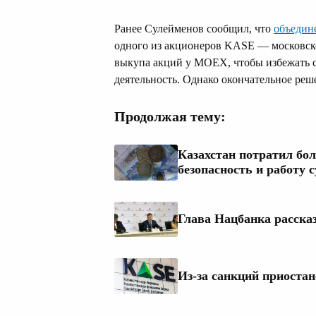
Ранее Сулейменов сообщил, что
объедин
одного из акционеров KASE — московск
выкупа акций у MOEX, чтобы избежать 
деятельность. Однако окончательное реш
Продолжая тему:
Казахстан потратил бол
безопасность и работу 
Глава Нацбанка рассказ
Из-за санкций приоста