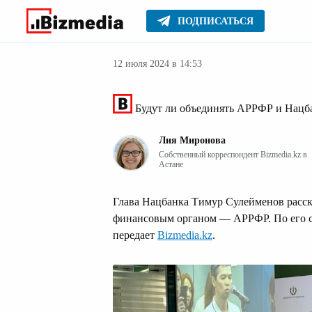
ПОДПИСАТЬСЯ
Финансовые но
Главное
Новости
12 июля 2024 в 14:53
Будут ли объединять АРРФР и Нацба
Лия Миронова
Собственный корреспондент Bizmedia.kz в
Астане
Глава Нацбанка Тимур Сулейменов расска
финансовым органом — АРРФР. По его с
передает
Bizmedia.kz
.