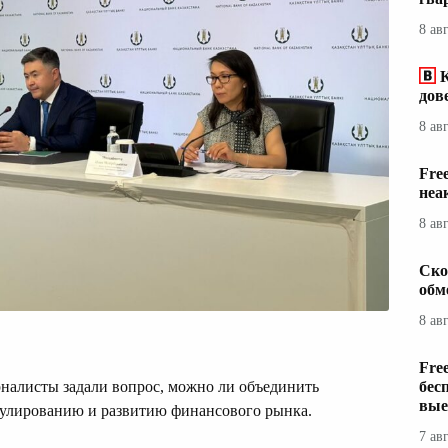
8 ав
дов
8 ав
Fre
неа
8 ав
Ско
обм
8 ав
Fre
бес
налисты задали вопрос, можно ли объединить
вые
гулированию и развитию финансового рынка.
7 ав