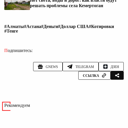
Нет света, воды и дорог: как власти будут
решать проблемы села Кемертоган
#Алматы
#Астана
#Деньги
#Доллар США
#Котировки
#Тенге
Подпишитесь:
GNEWS
TELEGRAM
ДЗЕН
ССЫЛКА
Рекомендуем