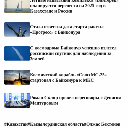
Летные испытания комплекса «Байтерек»
планируется перенести на 2025 год в
Казахстане и России
Стала известна дата старта ракеты
«Прогресс» с Байконура
С космодрома Байконур успешно взлетел
российский спутник для наблюдения за
Землей
Космический корабль «Союз МС-25»
стартовал с Байконура к МКС
Роман Скляр провел переговоры с Денисом
Мантуровым
#Казахстан
#Кызылординская область
#Олжас Бектенов