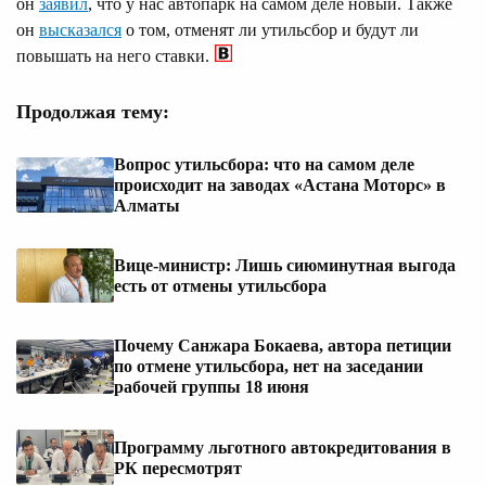
он
заявил
, что у нас автопарк на самом деле новый. Также
он
высказался
о том, отменят ли утильсбор и будут ли
повышать на него ставки.
Продолжая тему:
Вопрос утильсбора: что на самом деле
происходит на заводах «Астана Моторс» в
Алматы
Вице-министр: Лишь сиюминутная выгода
есть от отмены утильсбора
Почему Санжара Бокаева, автора петиции
по отмене утильсбора, нет на заседании
рабочей группы 18 июня
Программу льготного автокредитования в
РК пересмотрят