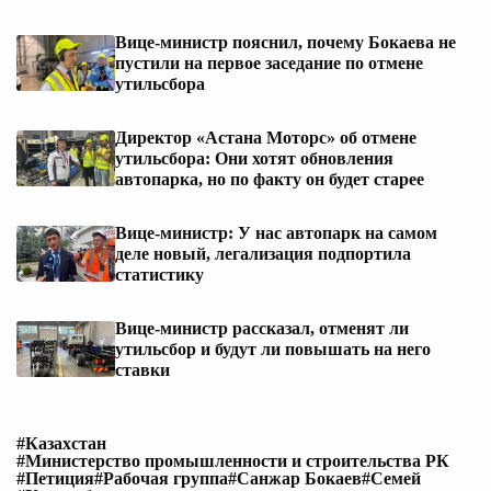
Вице-министр пояснил, почему Бокаева не
пустили на первое заседание по отмене
утильсбора
Директор «Астана Моторс» об отмене
утильсбора: Они хотят обновления
автопарка, но по факту он будет старее
Вице-министр: У нас автопарк на самом
деле новый, легализация подпортила
статистику
Вице-министр рассказал, отменят ли
утильсбор и будут ли повышать на него
ставки
#Казахстан
#Министерство промышленности и строительства РК
#Петиция
#Рабочая группа
#Санжар Бокаев
#Семей