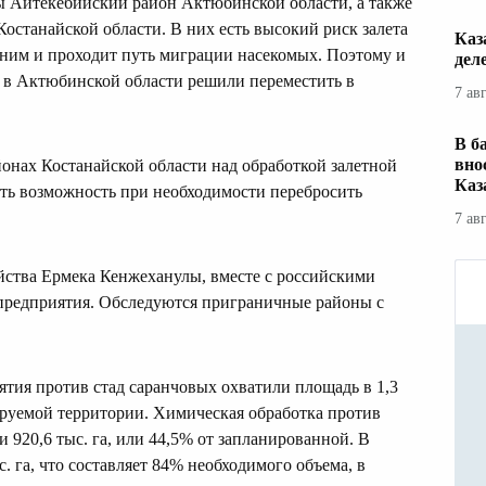
 Айтекебийский район Актюбинской области, а также
станайской области. В них есть высокий риск залета
Каз
о ним и проходит путь миграции насекомых. Поэтому и
дел
й в Актюбинской области решили переместить в
7 ав
В б
вно
нах Костанайской области над обработкой залетной
Каз
сть возможность при необходимости перебросить
7 ав
йства Ермека Кенжеханулы, вместе с российскими
предприятия. Обследуются приграничные районы с
тия против стад саранчовых охватили площадь в 1,3
зируемой территории. Химическая обработка против
 920,6 тыс. га, или 44,5% от запланированной. В
. га, что составляет 84% необходимого объема, в