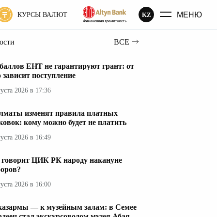
МЕНЮ
KZ
КУРСЫ ВАЛЮТ
вости
ВСЕ
 баллов ЕНТ не гарантируют грант: от
о зависит поступление
густа 2026 в 17:36
лматы изменят правила платных
ковок: кому можно будет не платить
густа 2026 в 16:49
 говорит ЦИК РК народу накануне
оров?
густа 2026 в 16:00
казармы — к музейным залам: в Семее
рдеец стал экскурсоводом музея Абая