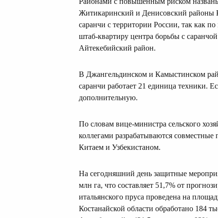
Районами с повышенным риском названы
Житикаринский и Денисовский районы Ко
саранчи с территории России, так как п
штаб-квартиру центра борьбы с саранчо
Айтекебийский район.
В Джангельдинском и Камыстинском райо
саранчи работает 21 единица техники. Е
дополнительную.
По словам вице-министра сельского хозя
коллегами разрабатываются совместные 
Китаем и Узбекистаном.
На сегодняшний день защитные мероприя
млн га, что составляет 51,7% от прогно
итальянского пруса проведена на площади
Костанайской области обработано 184 тыс