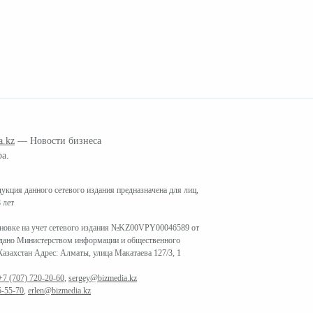
a.kz
— Новости бизнеса
ра.
кция данного сетевого издания предназначена для лиц,
 лет
ановке на учет сетевого издания №KZ00VPY00046589 от
ыдано Министерством информации и общественного
азахстан Адрес: Алматы, улица Макатаева 127/3, 1
+7 (707) 720-20-60
,
sergey@bizmedia.kz
5-55-70
,
erlen@bizmedia.kz