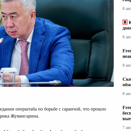
8 ав
дов
8 ав
Fre
неа
8 ав
Ско
обм
8 ав
Fre
едании оперштаба по борьбе с саранчой, что прошло
бес
ерика Жумангарина.
вые
7 ав