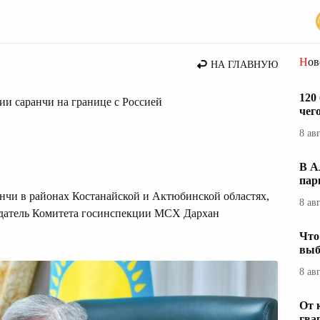
стана
Но
НА ГЛАВНУЮ
120
ии саранчи на границе с Россией
чег
8 ав
В А
пар
анчи в районах Костанайской и Актюбинской областях,
8 ав
седатель Комитета госинспекции МСХ Дархан
Что
выб
8 ав
От 
гва