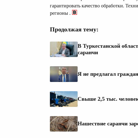
гарантировать качество обработки. Техни
регионы .
Продолжая тему:
В Туркестанской облас
саранчи
Я не предлагал гражда
Свыше 2,5 тыс. человек
Нашествие саранчи зар