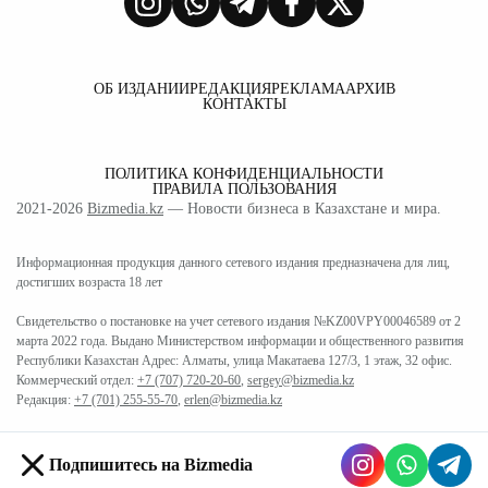
ОБ ИЗДАНИИ
РЕДАКЦИЯ
РЕКЛАМА
АРХИВ
КОНТАКТЫ
ПОЛИТИКА КОНФИДЕНЦИАЛЬНОСТИ
ПРАВИЛА ПОЛЬЗОВАНИЯ
2021-2026
Bizmedia.kz
— Новости бизнеса в Казахстане и мира.
Информационная продукция данного сетевого издания предназначена для лиц,
достигших возраста 18 лет
Свидетельство о постановке на учет сетевого издания №KZ00VPY00046589 от 2
марта 2022 года. Выдано Министерством информации и общественного развития
Республики Казахстан Адрес: Алматы, улица Макатаева 127/3, 1 этаж, 32 офис.
Коммерческий отдел:
+7 (707) 720-20-60
,
sergey@bizmedia.kz
Редакция:
+7 (701) 255-55-70
,
erlen@bizmedia.kz
Подпишитесь на Bizmedia