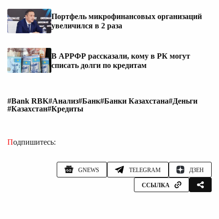
Портфель микрофинансовых организаций
увеличился в 2 раза
В АРРФР рассказали, кому в РК могут
списать долги по кредитам
#Bank RBK
#Анализ
#Банк
#Банки Казахстана
#Деньги
#Казахстан
#Кредиты
Подпишитесь:
GNEWS
TELEGRAM
ДЗЕН
ССЫЛКА