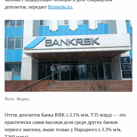
депозитов, передает
Bizmedia.kz
.
Фото: Яндекс
Отток депозитов Банка RBK (-3.1% м/м, Т35 млрд) — это
практически самая высокая доля среди других банков
первого эшелона, выше только у Народного (-3.3% м/м,
Т360 млрд).