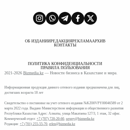
ОБ ИЗДАНИИ
РЕДАКЦИЯ
РЕКЛАМА
АРХИВ
КОНТАКТЫ
ПОЛИТИКА КОНФИДЕНЦИАЛЬНОСТИ
ПРАВИЛА ПОЛЬЗОВАНИЯ
2021-2026
Bizmedia.kz
— Новости бизнеса в Казахстане и мира.
Информационная продукция данного сетевого издания предназначена для лиц,
достигших возраста 18 лет
Свидетельство о постановке на учет сетевого издания №KZ00VPY00046589 от 2
марта 2022 года. Выдано Министерством информации и общественного развития
Республики Казахстан Адрес: Алматы, улица Макатаева 127/3, 1 этаж, 32 офис.
Коммерческий отдел:
+7 (707) 720-20-60
,
sergey@bizmedia.kz
Редакция:
+7 (701) 255-55-70
,
erlen@bizmedia.kz