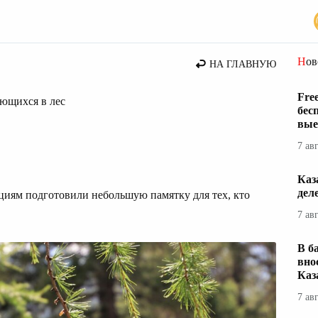
Но
НА ГЛАВНУЮ
Fre
ющихся в лес
бес
вые
7 ав
Каз
дел
иям подготовили небольшую памятку для тех, кто
7 ав
В б
вно
Каз
7 ав