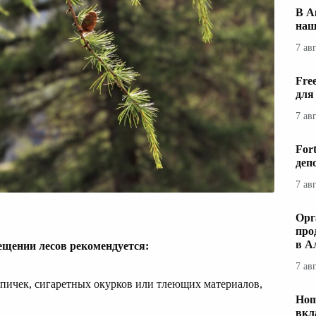
В А
наш
7 ав
Fre
для
7 ав
For
деп
7 ав
Орг
про
в А
щении лесов рекомендуется:
7 ав
пичек, сигаретных окурков или тлеющих материалов,
Hom
вкл