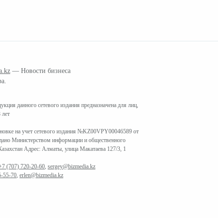
a.kz
— Новости бизнеса
ра.
кция данного сетевого издания предназначена для лиц,
 лет
ановке на учет сетевого издания №KZ00VPY00046589 от
ыдано Министерством информации и общественного
азахстан Адрес: Алматы, улица Макатаева 127/3, 1
+7 (707) 720-20-60
,
sergey@bizmedia.kz
5-55-70
,
erlen@bizmedia.kz