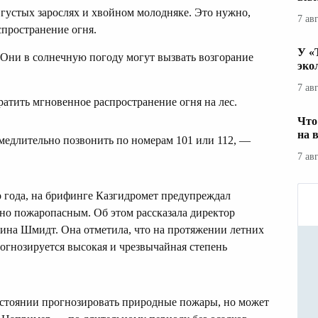
 густых зарослях и хвойном молодняке. Это нужно,
7 ав
спространение огня.
У «
 Они в солнечную погоду могут вызвать возгорание
эко
7 ав
ратить мгновенное распространение огня на лес.
Что
на 
медлительно позвонить по номерам 101 или 112, —
7 ав
го года, на брифинге Казгидромет предупреждал
очно пожаропасным. Об этом рассказала директор
ина Шмидт. Она отметила, что на протяжении летних
огнозируется высокая и чрезвычайная степень
состоянии прогнозировать природные пожары, но может