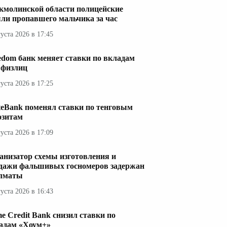
кмолинской области полицейские
ли пропавшего мальчика за час
густа 2026 в 17:45
edom банк меняет ставки по вкладам
 физлиц
густа 2026 в 17:25
teBank поменял ставки по тенговым
озитам
густа 2026 в 17:09
анизатор схемы изготовления и
дажи фальшивых госномеров задержан
лматы
густа 2026 в 16:43
e Credit Bank снизил ставки по
адам «Хоум+»