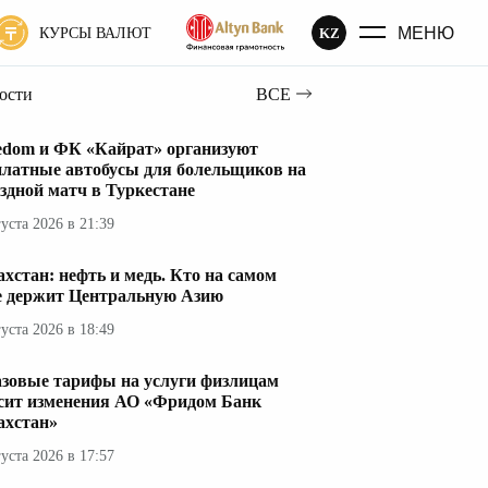
МЕНЮ
KZ
КУРСЫ ВАЛЮТ
вости
ВСЕ
edom и ФК «Кайрат» организуют
платные автобусы для болельщиков на
здной матч в Туркестане
густа 2026 в 21:39
ахстан: нефть и медь. Кто на самом
е держит Центральную Азию
густа 2026 в 18:49
азовые тарифы на услуги физлицам
сит изменения АО «Фридом Банк
ахстан»
густа 2026 в 17:57