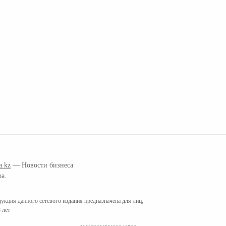
a.kz
— Новости бизнеса
ра.
кция данного сетевого издания предназначена для лиц,
 лет