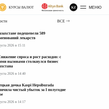
МЕНЮ
KZ
КУРСЫ ВАЛЮТ
вости
ВСЕ
азахстане подешевели 589
менований лекарств
густа 2026 в 15:11
нижение спроса и рост расходов: с
ими вызовами столкнулся бизнес
ахстана
густа 2026 в 14:40
ецкая дочка Kaspi Hepsiburada
личила чистый убыток за I полугодие
ое
густа 2026 в 14:17