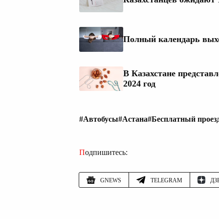
Полный календарь выхо
В Казахстане представ
2024 год
#Автобусы
#Астана
#Бесплатный проез
Подпишитесь:
GNEWS
TELEGRAM
ДЗ