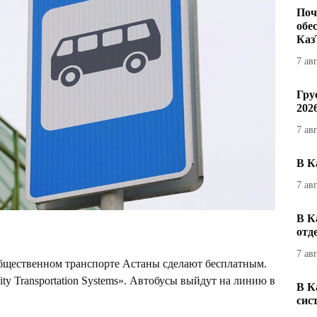
Поч
обе
Каз
7 ав
Гру
202
7 ав
В К
7 ав
В К
отд
7 ав
 общественном транспорте Астаны сделают бесплатным.
y Transportation Systems». Автобусы выйдут на линию в
В К
сис