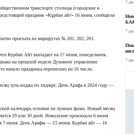
7 ав
 общественном транспорте столицы (городские и
редстоящий праздник «Кұрбан айт» 16 июня, сообщили
Нов
БА
7 ав
латно проехать на маршрутах № 201, 202, 203.
Пок
июл
 что Курбан Айт выпадает на 17 июня, понедельник.
7 ав
днако на прошлой неделе Духовное управление
что начало праздника перенесено на 16 число.
есяц зуль-хиджа по хиджре. День Арафа в 2024 году —
ский календарь основан на лунных фазах. Новый месяц
лится 29 или 30 дней. Новолуние произошло 6 июня
ся 7 июня. День Арафы — 15 июня, Курбан айт — 16