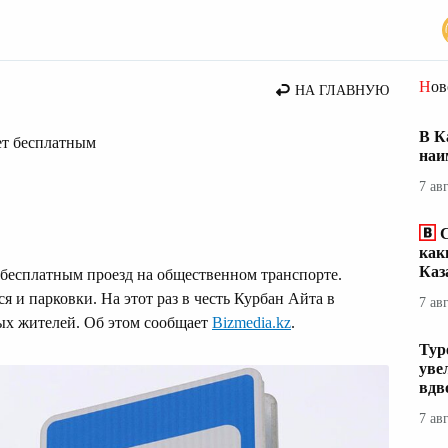
стана
Но
НА ГЛАВНУЮ
В К
дет бесплатным
наи
7 ав
С
как
Каз
 бесплатным проезд на общественном транспорте.
я и парковки. На этот раз в честь Курбан Айта в
7 ав
ых жителей. Об этом сообщает
Bizmedia.kz
.
Тур
уве
вдв
7 ав