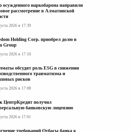
о осужденного наркобарона направили
новое рассмотрение в Алматинской
асти
густа 2026 в 17:39
edom Holding Corp. приобрел долю в
im Group
густа 2026 в 17:10
лматы обсудят роль ESG в снижении
изводственного травматизма и
аховых рисков
густа 2026 в 17:08
к ЦентрКредит получил
версальную банковскую лицензию
густа 2026 в 17:01
гчение требований Отбасы банка к