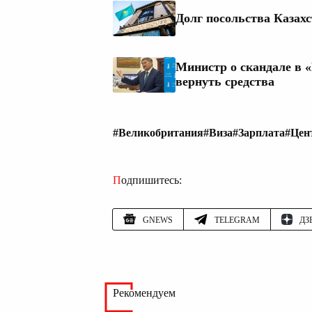
Долг посольства Казах
Министр о скандале в 
вернуть средства
#Великобритания
#Виза
#Зарплата
#Цен
Подпишитесь:
GNEWS
TELEGRAM
ДЗ
Рекомендуем