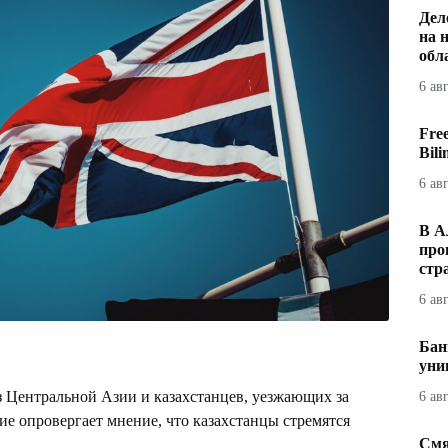
Дел
на 
обл
6 ав
Fre
Bil
6 ав
В А
про
стр
6 ав
Бан
уни
з Центральной Азии и казахстанцев, уезжающих за
6 ав
ие опровергает мнение, что казахстанцы стремятся
Смя