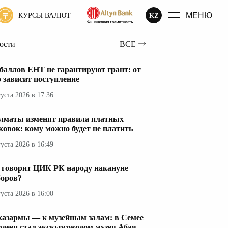
МЕНЮ
KZ
КУРСЫ ВАЛЮТ
вости
ВСЕ
 баллов ЕНТ не гарантируют грант: от
о зависит поступление
густа 2026 в 17:36
лматы изменят правила платных
ковок: кому можно будет не платить
густа 2026 в 16:49
 говорит ЦИК РК народу накануне
оров?
густа 2026 в 16:00
казармы — к музейным залам: в Семее
рдеец стал экскурсоводом музея Абая