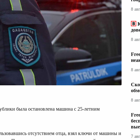
8 ав
дов
8 ав
Fre
неа
8 ав
Ско
обм
8 ав
ублики была остановлена машина с 25-летним
Fre
бес
вые
льзовавшись отсутствием отца, взял ключи от машины и
7 ав