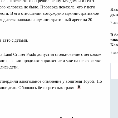
голь. После этого он решил вернуться домой и сел за
го человека не было. Проверка показала, что у него
Каз
жести. В его отношении возбуждено административное
дел
 водителя наложили административный арест на 20
7 ав
В б
вно
 авто с детьми.
Каз
7 ав
a Land Cruiser Prado допустил столкновение с легковым
вник аварии продолжил движение и уже на перекрестке
лись дети.
дтвердили алкогольное опьянение у водителя Toyota. По
ное дело. Обошлось без серьезных травм.