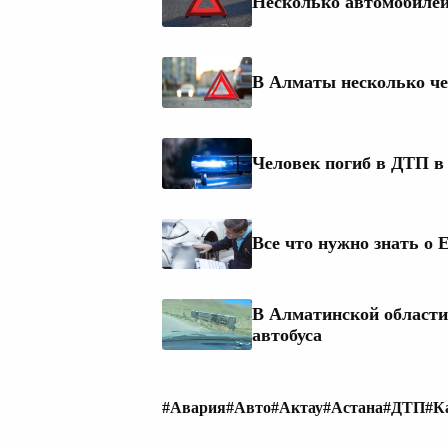
Несколько автомобилей
В Алматы несколько че
Человек погиб в ДТП в
Все что нужно знать о 
В Алматинской области
автобуса
#Авария
#Авто
#Актау
#Астана
#ДТП
#К