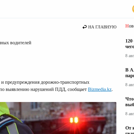
Но
НА ГЛАВНУЮ
120
ьяных водителей
чег
8 ав
В А
пар
и и предупреждения дорожно-транспортных
8 ав
а по выявлению нарушений ПДД, сообщает
Bizmedia.kz
.
Что
выб
8 ав
От 
гва