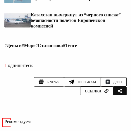
Казахстан вычеркнут из “черного списка”
безопасности полетов Европейской
комиссией
#Деньги
#Море
#Статистика
#Тенге
Подпишитесь:
GNEWS
TELEGRAM
ДЗЕН
ССЫЛКА
Рекомендуем