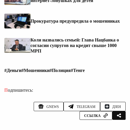
интернет-ловушках для детей
Прокуратура предупредила о мошенниках
Коли назвались семьей: Глава Нацбанка о
согласии супругов на кредит свыше 1000
МРП
#Деньги
#Мошенники
#Полиция
#Тенге
Подпишитесь:
GNEWS
TELEGRAM
ДЗЕН
ССЫЛКА