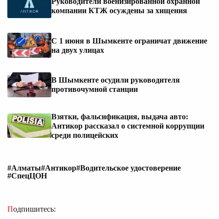
Руководители военизированной охранной
компании КТЖ осуждены за хищения
С 1 июня в Шымкенте ограничат движение
на двух улицах
В Шымкенте осудили руководителя
противочумной станции
Взятки, фальсификация, выдача авто:
Антикор рассказал о системной коррупции
среди полицейских
#Алматы
#Антикор
#Водительское удостоверение
#СпецЦОН
Подпишитесь: