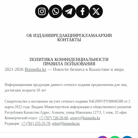
ОБ ИЗДАНИИ
РЕДАКЦИЯ
РЕКЛАМА
АРХИВ
КОНТАКТЫ
ПОЛИТИКА КОНФИДЕНЦИАЛЬНОСТИ
ПРАВИЛА ПОЛЬЗОВАНИЯ
2021-2026
Bizmedia.kz
— Новости бизнеса в Казахстане и мира.
Информационная продукция данного сетевого издания предназначена для лиц,
достигших возраста 18 лет
Свидетельство о постановке на учет сетевого издания №KZ00VPY00046589 от 2
марта 2022 года. Выдано Министерством информации и общественного развития
Республики Казахстан Адрес: Алматы, улица Макатаева 127/3, 1 этаж, 32 офис.
Коммерческий отдел:
+7 (707) 720-20-60
,
sergey@bizmedia.kz
Редакция:
+7 (701) 255-55-70
,
erlen@bizmedia.kz