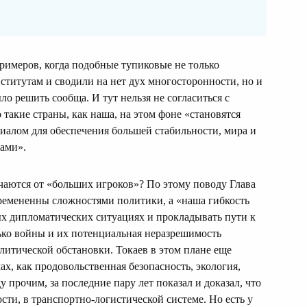
римеров, когда подобные тупиковые не только
титутам и сводили на нет дух многосторонности, но и
о решить сообща. И тут нельзя не согласиться с
о такие страны, как наша, на этом фоне «становятся
алом для обеспечения большей стабильности, мира и
лами».
чаются от «больших игроков»? По этому поводу Глава
бремененны сложностями политики, а «наша гибкость
ых дипломатических ситуациях и прокладывать пути к
ко войны и их потенциальная неразрешимость
итической обстановки. Токаев в этом плане еще
, как продовольственная безопасность, экология,
у прочим, за последние пару лет показал и доказал, что
сти, в транспортно-логистической системе. Но есть у