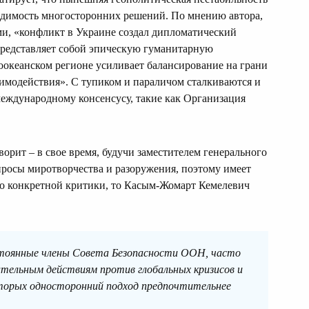
одимость многосторонних решений. По мнению автора,
, «конфликт в Украине создал дипломатический
 представляет собой эпическую гуманитарную
оокеанском регионе усиливает балансирование на грани
аимодействия». С тупиком и параличом сталкиваются и
международному консенсусу, такие как Организация
оворит – в свое время, будучи заместителем генерального
просы миротворчества и разоружения, поэтому имеет
о конкретной критики, то Касым-Жомарт Кемелевич
тоянные члены Совета Безопасности ООН, часто
ительным действиям против глобальных кризисов и
которых односторонний подход предпочтительнее