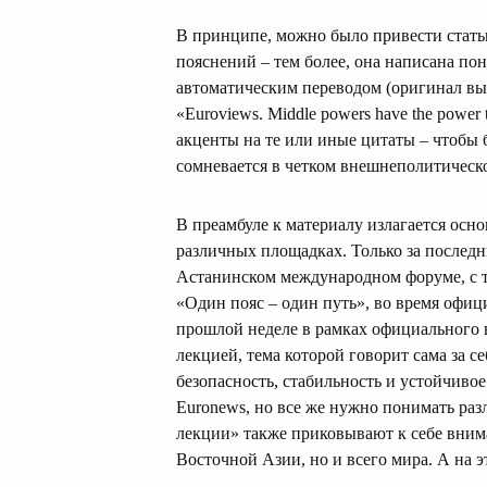
В принципе, можно было привести стать
пояснений – тем более, она написана по
автоматическим переводом (оригинал выш
«Euroviews. Middle powers have the power t
акценты на те или иные цитаты – чтобы 
сомневается в четком внешнеполитическо
В преамбуле к материалу излагается осно
различных площадках. Только за последни
Астанинском международном форуме, с 
«Один пояс – один путь», во время офиц
прошлой неделе в рамках официального 
лекцией, тема которой говорит сама за с
безопасность, стабильность и устойчивое
Euronews, но все же нужно понимать раз
лекции» также приковывают к себе вним
Восточной Азии, но и всего мира. А на э