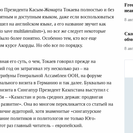
Fre
ю Президента Касым-Жомарта Токаева полностью и без
неа
нятным и доступным языком, даже если воспользоваться
8 ав
ел на английском языке, а его название звучит как
o save multilateralism»), но все же следует некоторые
Ско
было более понятно. Особенно тем, кто все еще
обм
м курсе Акорды. Но обо все по порядку.
8 ав
вная его суть, о чем, Токаев говорил прежде на
й год он затрагивал эту несколько раз – на
трибуны Генеральной Ассамблеи ООН, на форуме
иального визита в Германию и так далее. Буквально на
визита в Сингапур Президент Казахстана выступил с
ебя – «Казахстан и роль средних держав: продвигая
 развитие». Она во многом перекликается со статьей на
личие аудиторий, хотя знаменитые «сингапурские
ание политиков и политологов не только Юго-
тот раз главный читатель – европейский.