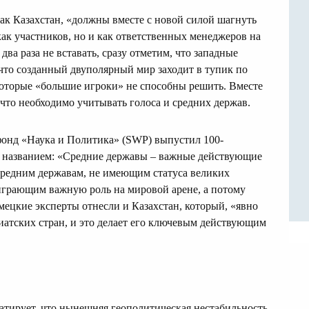
как Казахстан, «должны вместе с новой силой шагнуть
как участников, но и как ответственных менеджеров на
два раза не вставать, сразу отметим, что западные
что созданный двуполярный мир заходит в тупик по
оторые «большие игроки» не способны решить. Вместе
, что необходимо учитывать голоса и средних держав.
 фонд «Наука и Политика» (SWP) выпустил 100-
м названием: «Средние державы – важные действующие
средним державам, не имеющим статуса великих
 играющим важную роль на мировой арене, а потому
ецкие эксперты отнесли и Казахстан, который, «явно
иатских стран, и это делает его ключевым действующим
атирует, что нынешняя геополитическая нестабильность