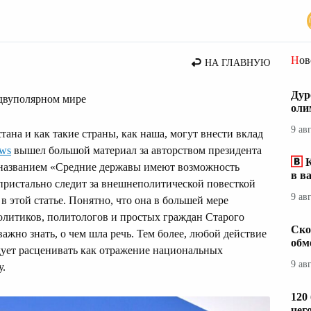
стана
Но
НА ГЛАВНУЮ
Дур
 двуполярном мире
оли
9 ав
тана и как такие страны, как наша, могут внести вклад
ws
вышел большой материал за авторством президента
К
 названием «Средние державы имеют возможность
в в
 пристально следит за внешнеполитической повесткой
9 ав
 этой статье. Понятно, что она в большей мере
политиков, политологов и простых граждан Старого
Ско
важно знать, о чем шла речь. Тем более, любой действие
обм
дует расценивать как отражение национальных
9 ав
у.
120
чег