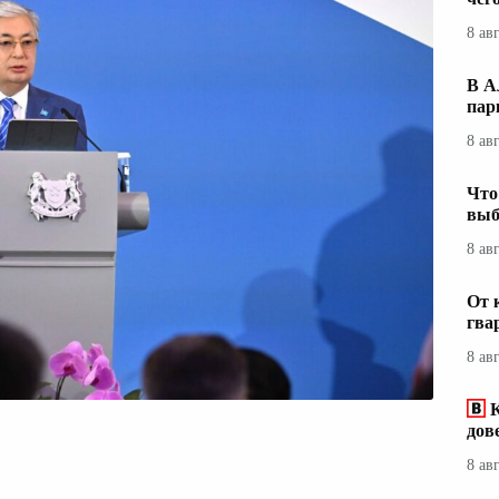
8 ав
В А
пар
8 ав
Что
выб
8 ав
От 
гва
8 ав
дов
8 ав