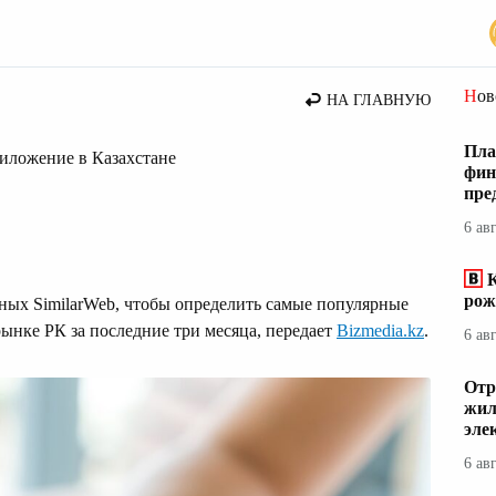
вости Казахстана
Но
НА ГЛАВНУЮ
Пла
риложение в Казахстане
фин
пре
6 ав
К
рож
нных SimilarWeb, чтобы определить самые популярные
нке РК за последние три месяца, передает
Bizmedia.kz
.
6 ав
Отр
жил
эле
6 ав