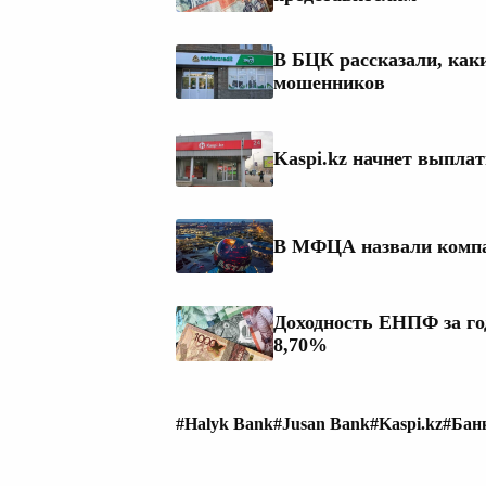
В БЦК рассказали, как
мошенников
Kaspi.kz начнет выплат
В МФЦА назвали компа
Доходность ЕНПФ за го
8,70%
#Halyk Bank
#Jusan Bank
#Kaspi.kz
#Бан