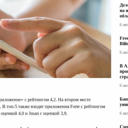
Дел
на 
обл
6 ав
Fre
Bil
6 ав
В А
про
стр
6 ав
Бан
риложение» с рейтингом 4,2. На втором месте
уни
5. В топ-5 также входят приложения Forte с рейтингом
оценкой 4,0 и Jusan с оценкой 3,9.
6 ав
Смя