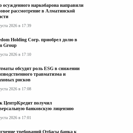
о осужденного наркобарона направили
новое рассмотрение в Алматинской
асти
густа 2026 в 17:39
edom Holding Corp. приобрел долю в
im Group
густа 2026 в 17:10
лматы обсудят роль ESG в снижении
изводственного травматизма и
аховых рисков
густа 2026 в 17:08
к ЦентрКредит получил
версальную банковскую лицензию
густа 2026 в 17:01
гчение требований Отбасы банка к