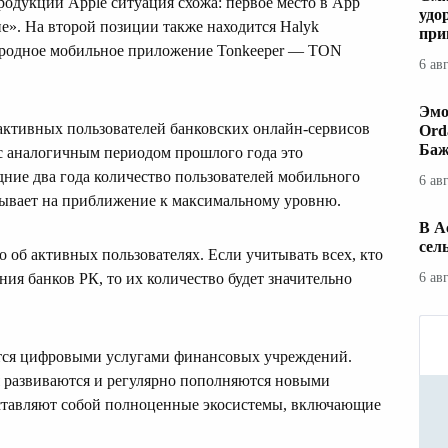
родукции Apple ситуация схожа: первое место в App
удо
ие». На второй позиции также находится Halyk
при
ународное мобильное приложение Tonkeeper — TON
6 ав
Эмо
 активных пользователей банковских онлайн-сервисов
Ord
Баж
 с аналогичным периодом прошлого года это
дние два года количество пользователей мобильного
6 ав
азывает на приближение к максимальному уровню.
В А
сел
о об активных пользователях. Если учитывать всех, кто
ия банков РК, то их количество будет значительно
6 ав
ются цифровыми услугами финансовых учреждений.
 развиваются и регулярно пополняются новыми
ставляют собой полноценные экосистемы, включающие