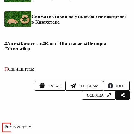
Снижать ставки на утильсбор не намерены
в Казахстане
#Авто
#Казахстан
#Канат Шарлапаев
#Петиция
#Утильсбор
Подпишитесь:
GNEWS
TELEGRAM
ДЗЕН
ССЫЛКА
Рекомендуем