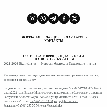
ОБ ИЗДАНИИ
РЕДАКЦИЯ
РЕКЛАМА
АРХИВ
КОНТАКТЫ
ПОЛИТИКА КОНФИДЕНЦИАЛЬНОСТИ
ПРАВИЛА ПОЛЬЗОВАНИЯ
2021-2026
Bizmedia.kz
— Новости бизнеса в Казахстане и мира.
Информационная продукция данного сетевого издания предназначена для лиц,
достигших возраста 18 лет
Свидетельство о постановке на учет сетевого издания №KZ00VPY00046589 от 2
марта 2022 года. Выдано Министерством информации и общественного развития
Республики Казахстан Адрес: Алматы, улица Макатаева 127/3, 1 этаж, 32 офис.
Коммерческий отдел:
+7 (707) 720-20-60
,
sergey@bizmedia.kz
Редакция:
+7 (701) 255-55-70
,
erlen@bizmedia.kz