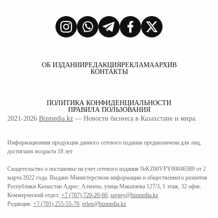
ОБ ИЗДАНИИ
РЕДАКЦИЯ
РЕКЛАМА
АРХИВ
КОНТАКТЫ
ПОЛИТИКА КОНФИДЕНЦИАЛЬНОСТИ
ПРАВИЛА ПОЛЬЗОВАНИЯ
2021-2026
Bizmedia.kz
— Новости бизнеса в Казахстане и мира.
Информационная продукция данного сетевого издания предназначена для лиц,
достигших возраста 18 лет
Свидетельство о постановке на учет сетевого издания №KZ00VPY00046589 от 2
марта 2022 года. Выдано Министерством информации и общественного развития
Республики Казахстан Адрес: Алматы, улица Макатаева 127/3, 1 этаж, 32 офис.
Коммерческий отдел:
+7 (707) 720-20-60
,
sergey@bizmedia.kz
Редакция:
+7 (701) 255-55-70
,
erlen@bizmedia.kz