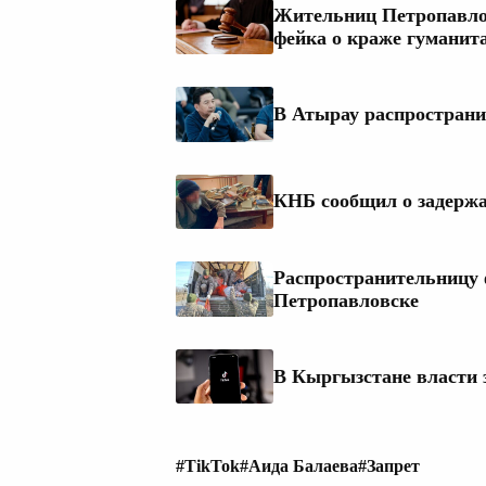
Жительниц Петропавлов
фейка о краже гуманит
В Атырау распространи
КНБ сообщил о задержа
Распространительницу 
Петропавловске
В Кыргызстане власти 
#TikTok
#Аида Балаева
#Запрет