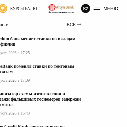
МЕНЮ
KZ
КУРСЫ ВАЛЮТ
вости
ВСЕ
edom банк меняет ставки по вкладам
 физлиц
густа 2026 в 17:25
teBank поменял ставки по тенговым
озитам
густа 2026 в 17:09
анизатор схемы изготовления и
дажи фальшивых госномеров задержан
лматы
густа 2026 в 16:43
e Credit Bank снизил ставки по