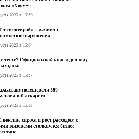
адам «Хоум+»
густа 2026 в 16:39
Тенгизшевройл» выявили
логические нарушения
густа 2026 в 16:04
 с тенге? Официальный курс к доллару
выходные
густа 2026 в 15:37
азахстане подешевели 589
менований лекарств
густа 2026 в 15:11
нижение спроса и рост расходов: с
ими вызовами столкнулся бизнес
ахстана