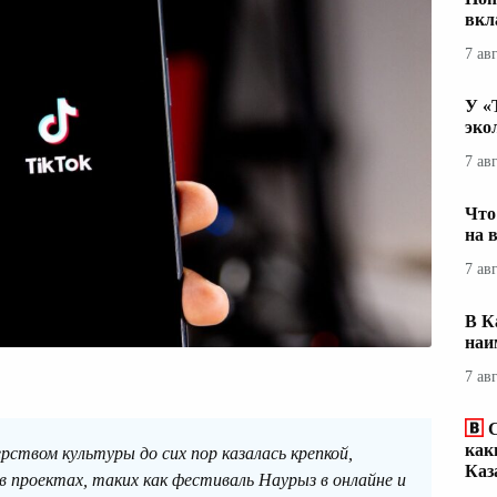
вкл
7 ав
У «
эко
7 ав
Что
на 
7 ав
В К
наи
7 ав
С
как
твом культуры до сих пор казалась крепкой,
Каз
в проектах, таких как фестиваль Наурыз в онлайне и