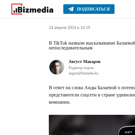
ПОДПИСАТЬСЯ
Новости Казах
Главное
Новости
24 апреля 2024 в 14:19
В TikTok назвали высказывание Балаевой
непоследовательным
Август Макаров
Редактор отдела
august@bizmedia.kz
В ответ на слова Аиды Балаевой о потен
представители соцсети в стране удивилис
компании.