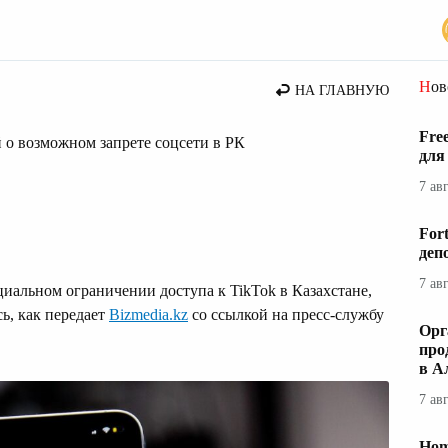
стана
Но
НА ГЛАВНУЮ
Fre
 о возможном запрете соцсети в РК
для
7 ав
For
деп
7 ав
циальном ограничении доступа к TikTok в Казахстане,
ь, как передает
Bizmedia.kz
со ссылкой на пресс-службу
Орг
про
в А
7 ав
Hom