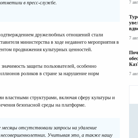
 отметили в пресс-службе.
7 ав
Тур
уве
вдв
 подтверждением дружелюбных отношений стали
7 ав
тавителя министерства в ходе недавнего мероприятия в
ентом продвижения культурных ценностей.
Поч
обе
Каз
 значимость защиты пользователей, особенно
иллионов роликов в стране за нарушение норм
7 ав
ми властными структурами, включая сферу культуры и
печения безопасной среды на платформе.
е месяцы отсутствовали запросы на удаление
 несовершеннолетних. Учитывая это, а также нашу