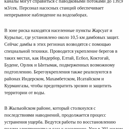
каналы могут справиться с паводковыми потоками до 139,9
м3/сек. Персонал насосных станций обеспечивает
непрерывное наблюдение на водозаборах.
В зоне риска находятся населенные пункты Жарсуат и
Курылыс, где установлено около 10,5 км дамбовых защит.
Сейчас дамбы в этих регионах возводятся с помощью
специальной техники. Проводится укрепление берегов в
таких местах, как Индербор, Елтай, Есбол, Коктогай,
Будене, Орлик и Ынтымак, подверженных возможному
подтоплению. Берегоукрепления также реализуются в
районах Индерском, Махамбетском, Исатайском и
Курмангазы, чтобы предотвратить эрозию и защитить
территории от воды.
В Жылыойском районе, который столкнулся с
последствиями наводнений, продолжается процесс
устранения ущерба. Ведутся работы по восстановлению
подачи электричества и газа к населению. Уже в 201 жилом