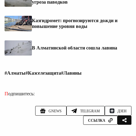
угроза паводков
Казгидромет: прогнозируются дожди и
повышение уровня воды
В Алматинской области сошла лавина
#Алматы
#Казселезащита
#Лавины
Подпишитесь:
GNEWS
TELEGRAM
ДЗЕН
ССЫЛКА