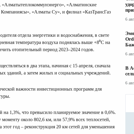
удо
, «Алматытеплокоммунэнерго», «Алматинские
при
 Компаниясы», «Алматы Су», и филиал «КазТрансГаз
6 ав
Эмо
одителя отдела энергетики и водоснабжения, в свете
Ord
дневная температура воздуха поднялась выше +8⁰C на
Баж
нчить отопительный период 2023–2024 годов.
6 ав
ествляться в два этапа, начиная с 15 апреля, сначала
В А
ых зданий, а затем жилых и социальных учреждений.
сел
6 ав
тической важности инвестиционных программ для
туры.
ей на 1,3%, что превысило планируемое значение в 0,6%.
 моменту около 802,6 км, или 57,9% всех теплосетей,
на этот год – реконструкция 20 км сетей для уменьшения