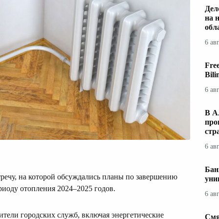
Дел
на 
обл
6 ав
Fre
Bil
6 ав
В А
про
стр
6 ав
Бан
тречу, на которой обсуждались планы по завершению
уни
риоду отопления 2024–2025 годов.
6 ав
ители городских служб, включая энергетические
Смя