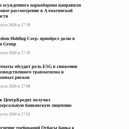
о осужденного наркобарона направили
новое рассмотрение в Алматинской
асти
густа 2026 в 17:39
edom Holding Corp. приобрел долю в
im Group
густа 2026 в 17:10
лматы обсудят роль ESG в снижении
изводственного травматизма и
аховых рисков
густа 2026 в 17:08
к ЦентрКредит получил
версальную банковскую лицензию
густа 2026 в 17:01
гчение требований Отбасы банка к