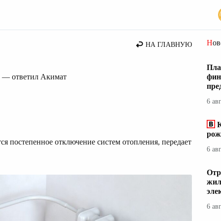
ты
Но
НА ГЛАВНУЮ
Пла
е — ответил Акимат
фин
пре
6 ав
К
рож
тся постепенное отключение систем отопления, передает
6 ав
Отр
жил
эле
6 ав