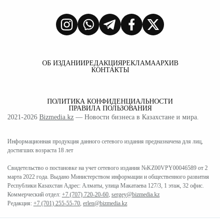
ОБ ИЗДАНИИ
РЕДАКЦИЯ
РЕКЛАМА
АРХИВ
КОНТАКТЫ
ПОЛИТИКА КОНФИДЕНЦИАЛЬНОСТИ
ПРАВИЛА ПОЛЬЗОВАНИЯ
2021-2026
Bizmedia.kz
— Новости бизнеса в Казахстане и мира.
Информационная продукция данного сетевого издания предназначена для лиц,
достигших возраста 18 лет
Свидетельство о постановке на учет сетевого издания №KZ00VPY00046589 от 2
марта 2022 года. Выдано Министерством информации и общественного развития
Республики Казахстан Адрес: Алматы, улица Макатаева 127/3, 1 этаж, 32 офис.
Коммерческий отдел:
+7 (707) 720-20-60
,
sergey@bizmedia.kz
Редакция:
+7 (701) 255-55-70
,
erlen@bizmedia.kz