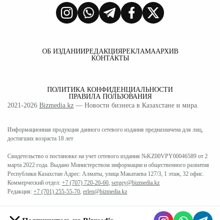
ОБ ИЗДАНИИ
РЕДАКЦИЯ
РЕКЛАМА
АРХИВ
КОНТАКТЫ
ПОЛИТИКА КОНФИДЕНЦИАЛЬНОСТИ
ПРАВИЛА ПОЛЬЗОВАНИЯ
2021-2026
Bizmedia.kz
— Новости бизнеса в Казахстане и мира.
Информационная продукция данного сетевого издания предназначена для лиц,
достигших возраста 18 лет
Свидетельство о постановке на учет сетевого издания №KZ00VPY00046589 от 2
марта 2022 года. Выдано Министерством информации и общественного развития
Республики Казахстан Адрес: Алматы, улица Макатаева 127/3, 1 этаж, 32 офис.
Коммерческий отдел:
+7 (707) 720-20-60
,
sergey@bizmedia.kz
Редакция:
+7 (701) 255-55-70
,
erlen@bizmedia.kz