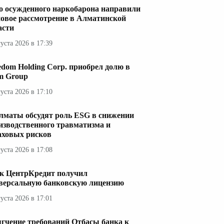
о осужденного наркобарона направили
новое рассмотрение в Алматинской
асти
густа 2026 в 17:39
edom Holding Corp. приобрел долю в
im Group
густа 2026 в 17:10
лматы обсудят роль ESG в снижении
изводственного травматизма и
аховых рисков
густа 2026 в 17:08
к ЦентрКредит получил
версальную банковскую лицензию
густа 2026 в 17:01
гчение требований Отбасы банка к