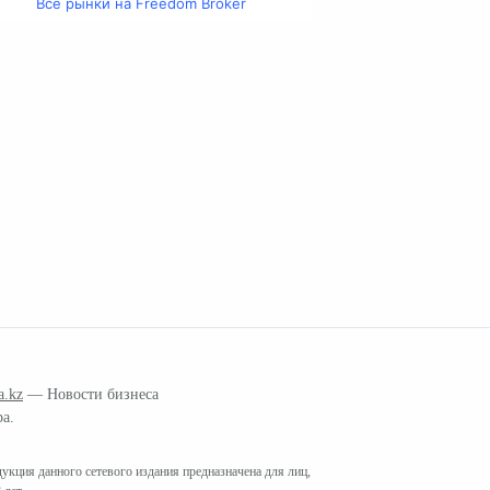
Все рынки на Freedom Broker
a.kz
— Новости бизнеса
ра.
кция данного сетевого издания предназначена для лиц,