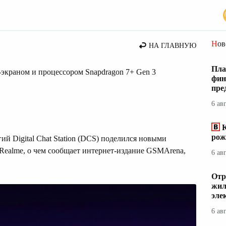
сти
Но
НА ГЛАВНУЮ
Пла
экраном и процессором Snapdragon 7+ Gen 3
фин
пре
6 ав
К
рож
ий Digital Chat Station (DCS) поделился новыми
Realme, о чем сообщает интернет-издание GSMArena,
6 ав
Отр
жил
эле
6 ав