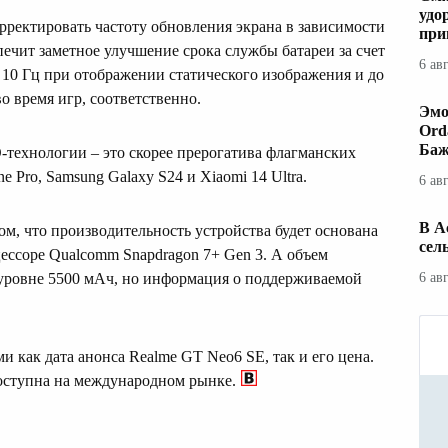
удо
рректировать частоту обновления экрана в зависимости
при
спечит заметное улучшение срока службы батареи за счет
6 ав
 10 Гц при отображении статического изображения и до
о время игр, соответственно.
Эмо
Ord
Баж
технологии – это скорее прерогатива флагманских
 Pro, Samsung Galaxy S24 и Xiaomi 14 Ultra.
6 ав
В А
ом, что производительность устройства будет основана
сел
ессоре Qualcomm Snapdragon 7+ Gen 3. А объем
 уровне 5500 мАч, но информация о поддерживаемой
6 ав
 как дата анонса Realme GT Neo6 SE, так и его цена.
доступна на международном рынке.