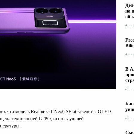
Дел
на 
обл
6 ав
Fre
Bil
6 ав
В А
про
стр
6 ав
Бан
уни
но, что модель Realme GT Neo6 SE обзаведется OLED-
нащена технологией LTPO, использующей
6 ав
пературы.
Смя