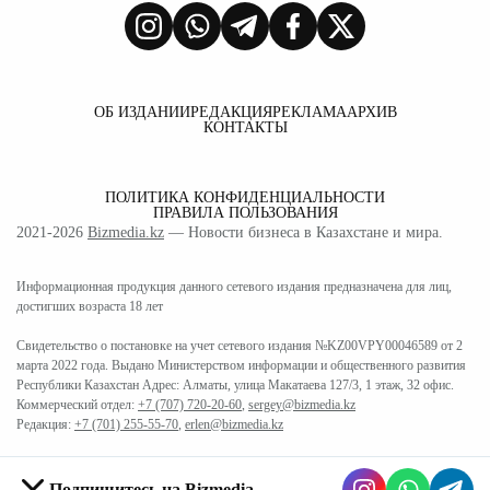
ОБ ИЗДАНИИ
РЕДАКЦИЯ
РЕКЛАМА
АРХИВ
КОНТАКТЫ
ПОЛИТИКА КОНФИДЕНЦИАЛЬНОСТИ
ПРАВИЛА ПОЛЬЗОВАНИЯ
2021-2026
Bizmedia.kz
— Новости бизнеса в Казахстане и мира.
Информационная продукция данного сетевого издания предназначена для лиц,
достигших возраста 18 лет
Свидетельство о постановке на учет сетевого издания №KZ00VPY00046589 от 2
марта 2022 года. Выдано Министерством информации и общественного развития
Республики Казахстан Адрес: Алматы, улица Макатаева 127/3, 1 этаж, 32 офис.
Коммерческий отдел:
+7 (707) 720-20-60
,
sergey@bizmedia.kz
Редакция:
+7 (701) 255-55-70
,
erlen@bizmedia.kz
Подпишитесь на Bizmedia