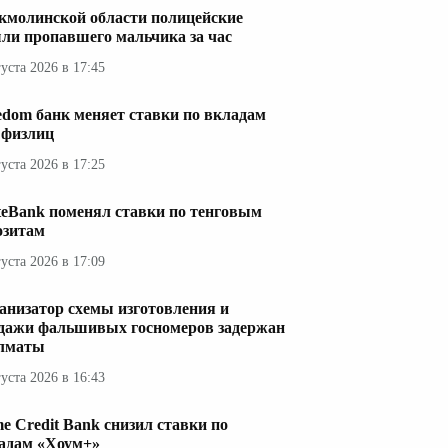
кмолинской области полицейские
ли пропавшего мальчика за час
густа 2026 в 17:45
edom банк меняет ставки по вкладам
 физлиц
густа 2026 в 17:25
teBank поменял ставки по тенговым
озитам
густа 2026 в 17:09
анизатор схемы изготовления и
дажи фальшивых госномеров задержан
лматы
густа 2026 в 16:43
e Credit Bank снизил ставки по
адам «Хоум+»