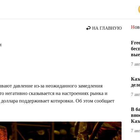
сти
Но
НА ГЛАВНУЮ
Fre
и
бес
вые
7 ав
Каз
дел
ывают давление из-за неожиданного замедления
то негативно сказывается на настроениях рынка и
7 ав
 доллара поддерживает котировки. Об этом сообщает
В б
вно
Каз
7 ав