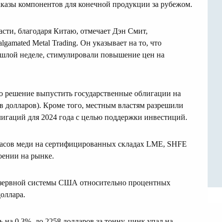
казы компонентов для конечной продукции за рубежом.
сти, благодаря Китаю, отмечает Дэн Смит,
amated Metal Trading. Он указывает на то, что
шлой неделе, стимулировали повышение цен на
о решение выпустить государственные облигации на
в долларов). Кроме того, местным властям разрешили
лигаций для 2024 года с целью поддержки инвестиций.
пасов меди на сертифицированных складах LME, SHFE
оении на рынке.
езервной системы США относительно процентных
доллара.
на 0,3%, до 2258 долларов за тонну, цинк упал на