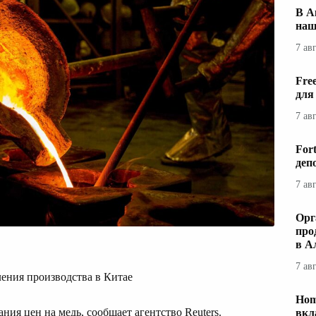
В А
наш
7 ав
Fre
для
7 ав
For
деп
7 ав
Орг
про
в А
7 ав
ления производства в Китае
Hom
ия цен на медь, сообщает агентство Reuters.
вкл