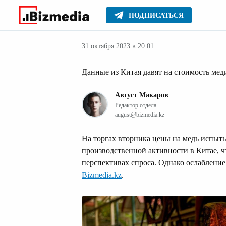
ПОДПИСАТЬСЯ
Мировые ново
Главное
Новости
31 октября 2023 в 20:01
Данные из Китая давят на стоимость мед
Август Макаров
Редактор отдела
august@bizmedia.kz
На торгах вторника цены на медь испыт
производственной активности в Китае, ч
перспективах спроса. Однако ослабление
Bizmedia.kz
.