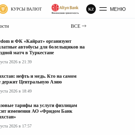
МЕНЮ
KZ
КУРСЫ ВАЛЮТ
вости
ВСЕ
edom и ФК «Кайрат» организуют
платные автобусы для болельщиков на
здной матч в Туркестане
густа 2026 в 21:39
ахстан: нефть и медь. Кто на самом
е держит Центральную Азию
густа 2026 в 18:49
азовые тарифы на услуги физлицам
сит изменения АО «Фридом Банк
ахстан»
густа 2026 в 17:57