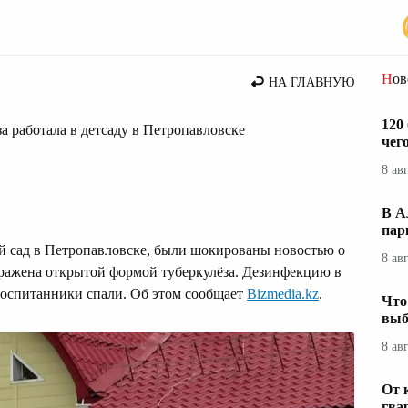
ние
Но
НА ГЛАВНУЮ
120
а работала в детсаду в Петропавловске
чег
8 ав
В А
пар
й сад в Петропавловске, были шокированы новостью о
8 ав
аражена открытой формой туберкулёза. Дезинфекцию в
воспитанники спали. Об этом сообщает
Bizmedia.kz
.
Что
выб
8 ав
От 
гва