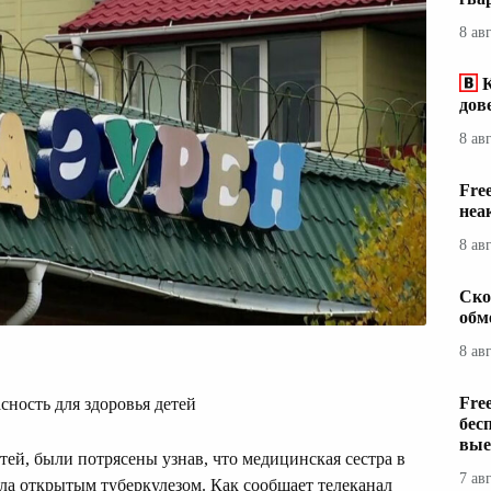
8 ав
дов
8 ав
Fre
неа
8 ав
Ско
обм
8 ав
Fre
сность для здоровья детей
бес
вые
ей, были потрясены узнав, что медицинская сестра в
7 ав
дала открытым туберкулезом. Как сообщает телеканал