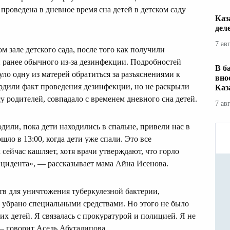
роведена в дневное время сна детей в детском саду
Каз
дел
7 ав
 зале детского сада, после того как получили
й ранее обычного из-за дезинфекции. Подробностей
В б
ло одну из матерей обратиться за разъяснениями к
вно
рдили факт проведения дезинфекции, но не раскрыли
Каз
у родителей, совпадало с временем дневного сна детей.
7 ав
дили, пока дети находились в спальне, привели нас в
шло в 13:00, когда дети уже спали. Это все
 сейчас кашляет, хотя врачи утверждают, что горло
инцидента», — рассказывает мама Айна Исенова.
тв для уничтожения туберкулезной бактерии,
убрано специальными средствами. Но этого не было
их детей. Я связалась с прокуратурой и полицией. Я не
— говорит Асель Абуталипова.