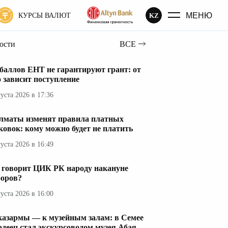
МЕНЮ
KZ
КУРСЫ ВАЛЮТ
вости
ВСЕ
 баллов ЕНТ не гарантируют грант: от
о зависит поступление
густа 2026 в 17:36
лматы изменят правила платных
ковок: кому можно будет не платить
густа 2026 в 16:49
 говорит ЦИК РК народу накануне
оров?
густа 2026 в 16:00
казармы — к музейным залам: в Семее
рдеец стал экскурсоводом музея Абая