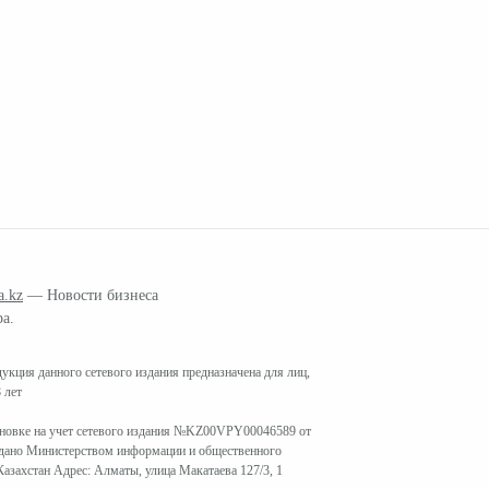
a.kz
— Новости бизнеса
ра.
кция данного сетевого издания предназначена для лиц,
 лет
ановке на учет сетевого издания №KZ00VPY00046589 от
ыдано Министерством информации и общественного
азахстан Адрес: Алматы, улица Макатаева 127/3, 1