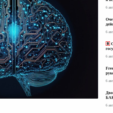
6 ав
Оче
дей
6 ав
гос
6 ав
Fre
рук
6 ав
Дво
БА
6 ав