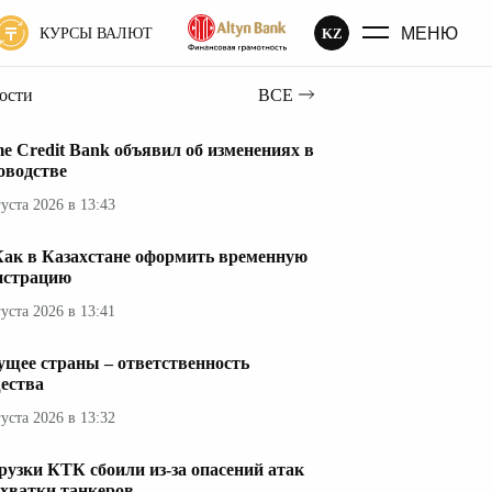
МЕНЮ
KZ
КУРСЫ ВАЛЮТ
вости
ВСЕ
e Credit Bank объявил об изменениях в
оводстве
густа 2026 в 13:43
Как в Казахстане оформить временную
истрацию
густа 2026 в 13:41
ущее страны – ответственность
ества
густа 2026 в 13:32
рузки КТК сбоили из-за опасений атак
ехватки танкеров