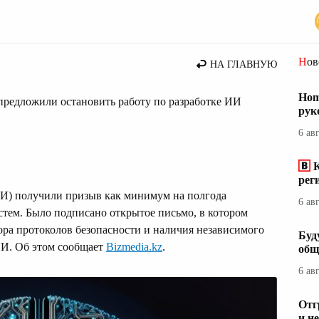
сти
Но
НА ГЛАВНУЮ
Hom
редложили остановить работу по разработке ИИ
рук
6 ав
рег
ИИ) получили призыв как минимум на полгода
6 ав
тем. Было подписано открытое письмо, в котором
ора протоколов безопасности и наличия независимого
Буд
ИИ. Об этом сообщает
Bizmedia.kz
.
общ
6 ав
Отг
и н