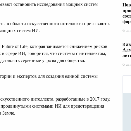
зывают остановить исследования мощных систем
Нов
про
сос
фор
ты в области искусственного интеллекта призывают к
 мощных систем ИИ.
6 ав
8 ав
Future of Life, которая занимается снижением рисков
Алм
 в сфере ИИ, говорится, что системы с интеллектом,
авт
дставлять серьезные угрозы для общества.
6 ав
тории и экспертов для создания единой системы
кусственного интеллекта, разработанные в 2017 году,
я продвинутыми системами ИИ для предотвращения
 Земле.