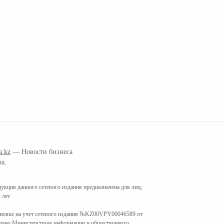
a.kz
— Новости бизнеса
ра.
кция данного сетевого издания предназначена для лиц,
 лет
ановке на учет сетевого издания №KZ00VPY00046589 от
ыдано Министерством информации и общественного