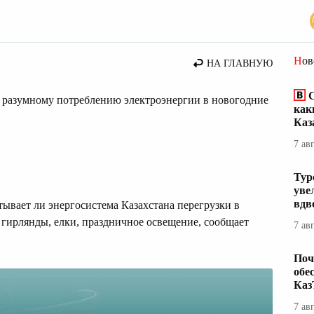
стана
Но
НА ГЛАВНУЮ
С
к разумному потреблению электроэнергии в новогодние
как
Каз
7 ав
Тур
уве
вдв
ывает ли энергосистема Казахстана перегрузки в
 гирлянды, елки, праздничное освещение, сообщает
7 ав
Поч
обе
Каз
7 ав