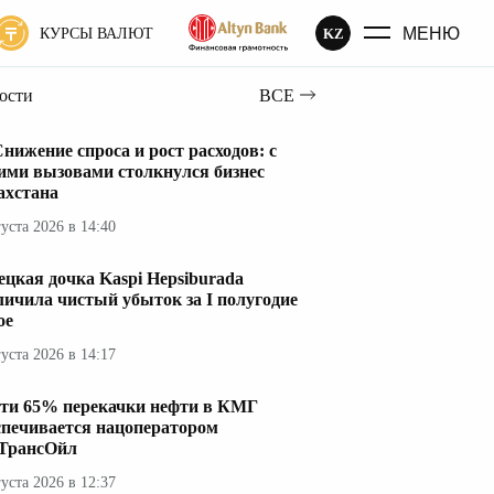
МЕНЮ
KZ
КУРСЫ ВАЛЮТ
вости
ВСЕ
нижение спроса и рост расходов: с
ими вызовами столкнулся бизнес
ахстана
густа 2026 в 14:40
ецкая дочка Kaspi Hepsiburada
личила чистый убыток за I полугодие
ое
густа 2026 в 14:17
ти 65% перекачки нефти в КМГ
спечивается нацоператором
ТрансОйл
густа 2026 в 12:37