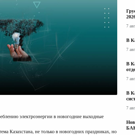
Гру
202
7 ав
В К
7 ав
В К
отд
7 ав
В К
сис
7 ав
реблению электроэнергии в новогодние выходные
Нов
БА
ема Казахстана, не только в новогодних праздниках, но