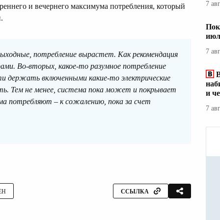
7 ав
треннего и вечернего максимума потребления, который
.
Пок
июл
7 ав
выходные, потребление вырастет. Как рекомендация
ами. Во-вторых, какое-то разумное потребление
ти держать включенными какие-то электрические
наб
ть. Тем не менее, система пока может и покрывает
и ч
ма потребляют – к сожалению, пока за счет
7 ав
ЕН
ССЫЛКА