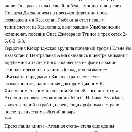
июле. Она
рассказала о
своей победе, эмоциях и встрече с
Новаком Джоковичем на пресс-конференции после
возвращения в Казахстан. Рыбакина
стал
первым
теннисистом из Казахстана, выигравшим Уимблдонский
чемпионат, победив Онса Джабера из Туниса в трех сетах 2-
6, 6-3, 6-3.
Герцогиня Кембриджская вручила победный трофей Елене Рыб
Казахстан и Центральная Азия оказались в центре внимания
зарубежного экспертного сообщества на фоне сложной
геополитической ситуации. Доклад под названием
«Казахстан предлагает Западу стратегическую
возможность»
, написанная доктором Джоном К.
Халсманом, членом правления Европейского института
Аспен и основателем компании John C. Hulsman Associates,
является одной из работ, освещающих реформы в стране
после трагических событий января.
***
Презентация книги «Атомная степь»
стала
еще одним