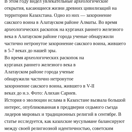
В этом году
видел
увлекательные археологические
открытия, касающиеся жизни древних цивилизаций на
территории Казахстана. Одно из них — захоронение
сакского воина в Алатауском районе Алматы. Во время
археологических раскопок на курганах раннего железного
века в Алатауском районе города ученые обнаружили
частично нетронутое захоронение сакского воина, жившего
в 5-7 веках до нашей эры.
Во время археологических раскопок на
курганах раннего железного века в
Алатауском районе города ученые
обнаружили частично нетронутое
захоронение сакского воина, жившего в V-II
веках до н.э. Фото: Алихан Сариев.
История о
эволюции ислама в Казахстане
вызвала большой
интерес, опубликованная в преддверии седьмого съезда
лидеров мировых и традиционных религий в сентябре. В
статье исследуется, как казахские мусульмане балансируют
между своей религиозной идентичностью, советским