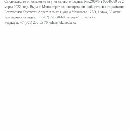
Свидетельство о постановке на учет сетевого издания №KZ00VPY00046589 от 2
марта 2022 года. Выдано Министерством информации и общественного развития
Республики Казахстан Адрес: Алматы, улица Макатаева 127/3, 1 этаж, 32 офис.
Коммерческий отдел:
+7 (707) 720-20-60
,
sergey@bizmedia.kz
Редакция:
+7 (701) 255-55-70
,
erlen@bizmedia.kz