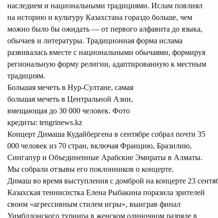
наследием и национальными традициями. Ислам повлиял
на историю и культуру Казахстана гораздо больше, чем
можно было бы ожидать — от первого алфавита до языка,
обычаев и литературы. Традиционная форма ислама
развивалась вместе с национальными обычаями, формируя
региональную форму религии, адаптированную к местным
традициям.
Большая мечеть в Нур-Султане, самая
большая мечеть в Центральной Азии,
вмещающая до 30 000 человек. Фото
кредиты: tengrinews.kz
Концерт Димаша Кудайбергена в сентябре
собрал
почти 35
000 человек из 70 стран, включая Францию, Бразилию,
Сингапур и Объединенные Арабские Эмираты в Алматы.
Мы собрали отзывы его поклонников о концерте.
Димаш во время выступления с домброй на концерте 23 сентябр
Казахская теннисистка Елена Рыбакина поразила зрителей
своим «агрессивным стилем игры», выиграв финал
Уимблдонского турнира в женском одиночном разряде в