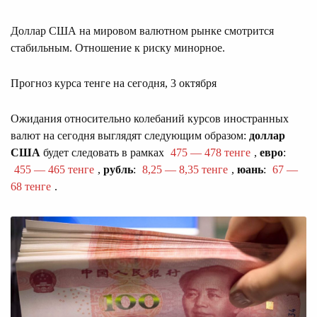
Доллар США на мировом валютном рынке смотрится
стабильным. Отношение к риску минорное.
Прогноз курса тенге на сегодня, 3 октября
Ожидания относительно колебаний курсов иностранных
валют на сегодня выглядят следующим образом:
доллар
США
будет следовать в рамках
475 — 478 тенге
,
евро
:
455 — 465 тенге
,
рубль
:
8,25 — 8,35 тенге
,
юань
:
67 —
68 тенге
.