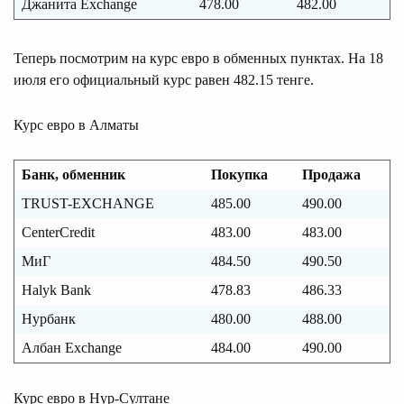
Джанита Exchange
478.00
482.00
Теперь посмотрим на курс евро в обменных пунктах. На 18
июля его официальный курс равен 482.15 тенге.
Курс евро в Алматы
Банк, обменник
Покупка
Продажа
TRUST-EXCHANGE
485.00
490.00
CenterCredit
483.00
483.00
МиГ
484.50
490.50
Halyk Bank
478.83
486.33
Нурбанк
480.00
488.00
Албан Exchange
484.00
490.00
Курс евро в Нур-Султане