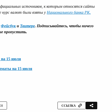
официальных источников, к которым относятся сайты
е курс валют были взяты у
Национального банка РК.
,
Фейсбук
и
Твитере
. Подписывайтесь, чтобы ничего
не
пропустить
.
 на 15 июля
Алматы на 15 июля
ЕН
ССЫЛКА