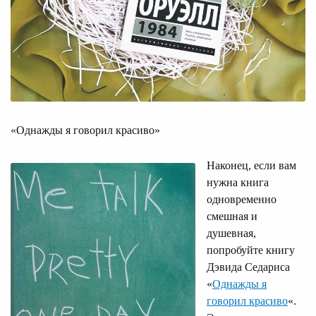
«Однажды я говорил красиво»
Наконец, если вам
нужна книга
одновременно
смешная и
душевная,
попробуйте книгу
Дэвида Седариса
«
Однажды я
говорил красиво
«.