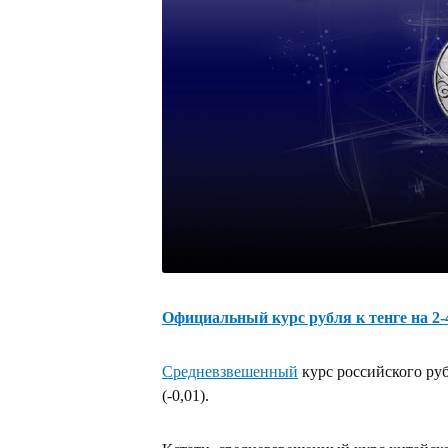
Официальный курс рубля к тенге на 2
Средневзвешенный
курс российского руб
(-0,01).