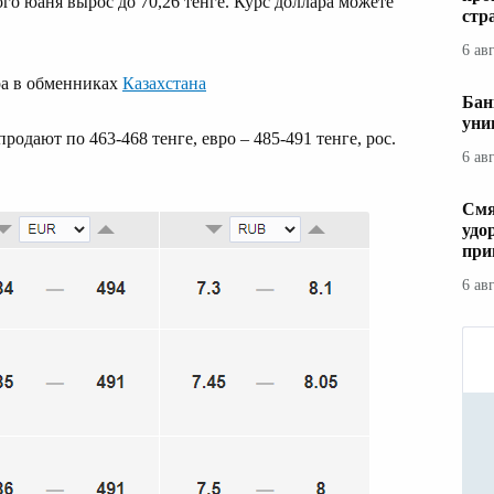
го юаня вырос до 70,26 тенге. Курс доллара можете
стр
6 ав
ара в обменниках
Казахстана
Бан
уни
дают по 463-468 тенге, евро – 485-491 тенге, рос.
6 ав
Смя
удо
при
6 ав