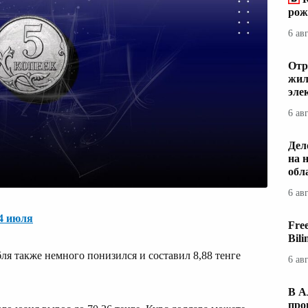
рож
6 ав
Отр
жил
эле
6 ав
Дел
на 
обл
6 ав
-4 июля
Fre
Bil
ля также немного понизился и составил 8,88 тенге
6 ав
В А
про