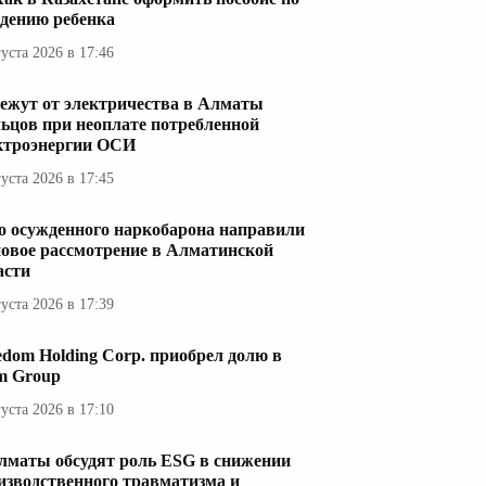
дению ребенка
густа 2026 в 17:46
ежут от электричества в Алматы
ьцов при неоплате потребленной
ктроэнергии ОСИ
густа 2026 в 17:45
о осужденного наркобарона направили
новое рассмотрение в Алматинской
асти
густа 2026 в 17:39
edom Holding Corp. приобрел долю в
im Group
густа 2026 в 17:10
лматы обсудят роль ESG в снижении
изводственного травматизма и