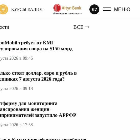
МЕНЮ
KZ
КУРСЫ ВАЛЮТ
вости
ВСЕ
onMobil требует от КМГ
гулирования спора на $150 млрд
густа 2026 в 09:46
лько стоят доллар, евро и рубль в
енниках 7 августа 2026 года?
густа 2026 в 09:18
тформу для мониторинга
ансирования женщин-
дпринимателей запустило АРРФР
густа 2026 в 17:58
ак в Казахстане оформить пособие по