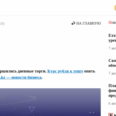
вости Казахстана
Но
НА ГЛАВНУЮ
:57)
Exx
уре
7 ав
Ско
обм
ершились дневные торги.
Курс рубля к тенге
опять
7 ав
.kz — новости бизнеса
.
Пла
фин
пре
6 ав
К