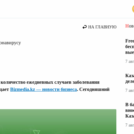
Но
НА ГЛАВНУЮ
Fre
ронавирусу
бес
вые
7 ав
Каз
дел
 количество ежедневных случаев заболевания
бщает
Bizmedia.kz — новости бизнеса
. Сегодняшний
7 ав
В б
вно
Каз
7 ав