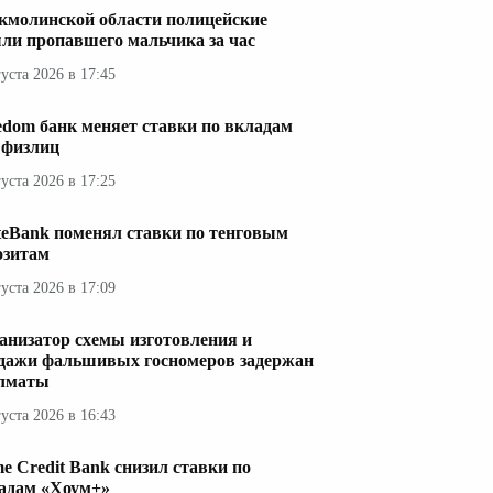
кмолинской области полицейские
ли пропавшего мальчика за час
густа 2026 в 17:45
edom банк меняет ставки по вкладам
 физлиц
густа 2026 в 17:25
teBank поменял ставки по тенговым
озитам
густа 2026 в 17:09
анизатор схемы изготовления и
дажи фальшивых госномеров задержан
лматы
густа 2026 в 16:43
e Credit Bank снизил ставки по
адам «Хоум+»