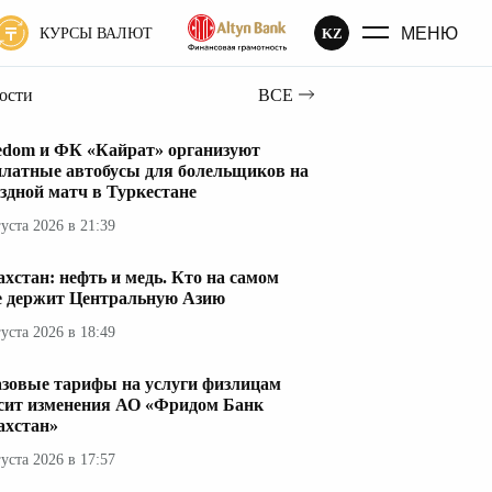
МЕНЮ
KZ
КУРСЫ ВАЛЮТ
вости
ВСЕ
edom и ФК «Кайрат» организуют
платные автобусы для болельщиков на
здной матч в Туркестане
густа 2026 в 21:39
ахстан: нефть и медь. Кто на самом
е держит Центральную Азию
густа 2026 в 18:49
азовые тарифы на услуги физлицам
сит изменения АО «Фридом Банк
ахстан»
густа 2026 в 17:57