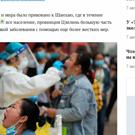
7 ав
 и мира было приковано к Шанхаю, где в течение
все население, провинция Цзилинь большую часть
У «
эко
шкой заболевания с помощью еще более жестких мер.
7 ав
Что
на 
7 ав