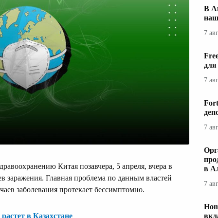
В А
наш
7 ав
Fre
для
7 ав
For
деп
7 ав
Орг
про
равоохранению Китая позавчера, 5 апреля, вчера в
в А
ев заражения. Главная проблема по данным властей
7 ав
чаев заболевания протекает бессимптомно.
Hom
растет в Казахстане
вкл