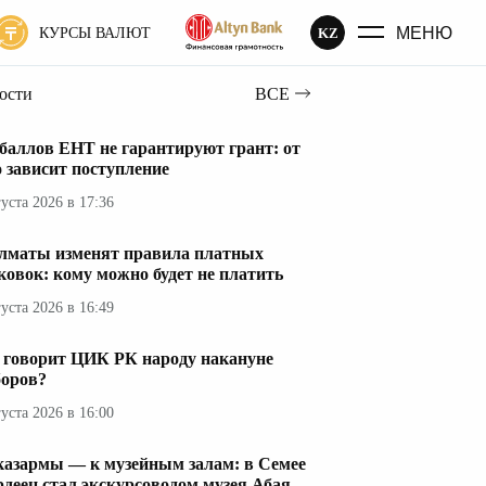
МЕНЮ
KZ
КУРСЫ ВАЛЮТ
вости
ВСЕ
 баллов ЕНТ не гарантируют грант: от
о зависит поступление
густа 2026 в 17:36
лматы изменят правила платных
ковок: кому можно будет не платить
густа 2026 в 16:49
 говорит ЦИК РК народу накануне
оров?
густа 2026 в 16:00
казармы — к музейным залам: в Семее
рдеец стал экскурсоводом музея Абая