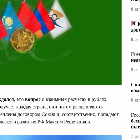
8 ав
дов
8 ав
Fre
неа
8 ав
Ско
обм
дался, это вопрос
о взаимных расчётах в рублях.
8 ав
лучает каждая страна, они потом расщепляются
реплены договором Союза и, соответственно, попадают
Fre
бес
ческого развития РФ Максим Решетников.
вые
7 ав