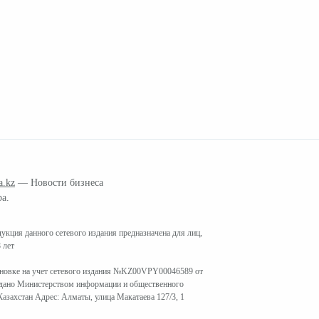
a.kz
— Новости бизнеса
ра.
кция данного сетевого издания предназначена для лиц,
 лет
ановке на учет сетевого издания №KZ00VPY00046589 от
ыдано Министерством информации и общественного
азахстан Адрес: Алматы, улица Макатаева 127/3, 1