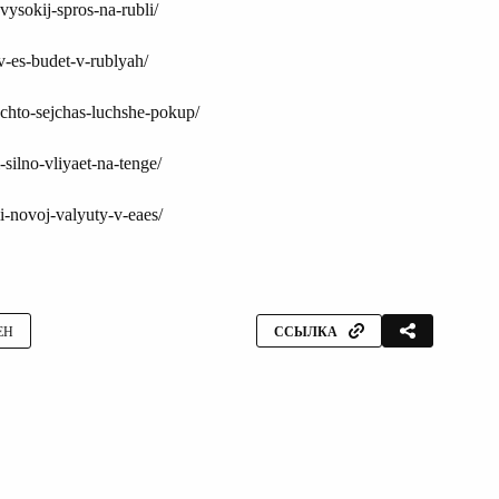
vysokij-spros-na-rubli/
v-es-budet-v-rublyah/
r-chto-sejchas-luchshe-pokup/
silno-vliyaet-na-tenge/
i-novoj-valyuty-v-eaes/
ЕН
ССЫЛКА