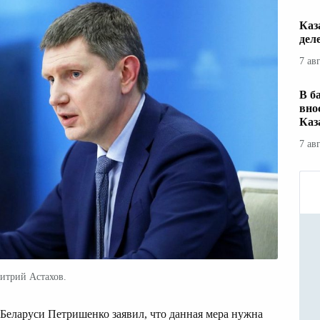
Каз
дел
7 ав
В б
вно
Каз
7 ав
итрий Астахов.
Беларуси Петришенко заявил, что данная мера нужна