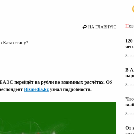
стана
Но
НА ГЛАВНУЮ
120
о Казахстану?
чег
8 ав
В А
пар
о ЕАЭС перейдёт на рубли во взаимных расчётах. Об
8 ав
респондент
Bizmedia.kz
узнал подробности.
Что
выб
8 ав
От 
гва